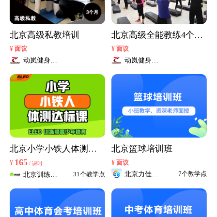
北京高级私教培训
北京高级全能教练4个半
月
¥
¥
面议
面议
动岚健身学
动岚健身学
院
院
北京小学小铁人体测达
北京篮球培训班
标课
165
¥
¥
面议
/ 课时
北京力佳体
7个教学点
北京训练狮
31个教学点
育
体育