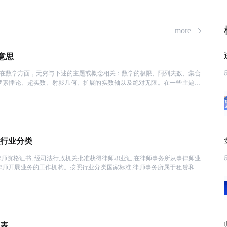
请教TA
好，学不懂可以一直跟
，这是我今年给自己花
more
同学都是零基础过来学
请教TA
从新回到校园的感
意思
温馨。
。在数学方面，无穷与下述的主题或概念相关：数学的极限、阿列夫数、集合
2
罗素悖论、超实数、射影几何、扩展的实数轴以及绝对无限。在一些主题或
请教TA
学实操啊，所以又报
验很丰富，讲课都是
请教TA
月的时间，还报了注
行业分类
幽默，复杂的知识点用
上班，平常培训的内容
师资格证书, 经司法行政机关批准获得律师职业证,在律师事务所从事律师业
律师开展业务的工作机构。按照行业分类国家标准,律师事务所属于租赁和商
请教TA
决定转岗会计!比较
帐!很喜欢老师幽默风
计!
请教TA
介绍过去，先试听了一
序表
情，给我做了非常合适