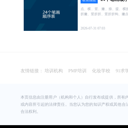
教育院校
的职业规划，课程安排也非常的合理，觉得很满意
点、横、竖、撇、捺、提、横
上****猫 (****)
2021-12-10 16:41
去发展，于是就果断报名了。
折撇、竖折折、竖折折钩、撇
不得不说下，恒企的老师真负责，特别是五一校区
赞，还有招生老师也很热情，考完证后接着学实操
会计工作，加油！
2026-07-31 07:03
****海 (****)
2021-12-10 16:39
以前没有目标和方向，来到恒企,听了三位校区优秀
会计课程以及未来前景，心里立马充满斗志，感谢
们，我爱你们，感激你们、
*棉 (****)
2021-12-10 16:30
不知不觉过去了这么久，学到了很多知识，当你工
也很快就帮你解答了，在课上老师讲的也很细致！
友情链接：
培训机构
PMP培训
化妆学校
91求
没有让我后悔的。
*慵 (****)
2021-12-10 16:27
已经在这边学完了实操，感觉老师都挺好的，讲的
等明年考过，继续考注会，都挺不错的，特别是骆
本页信息由注册用户（机构和个人）自行发布或提供，所有
或内容所引起的法律责任。当您认为您的知识产权或其他合
合法权利。