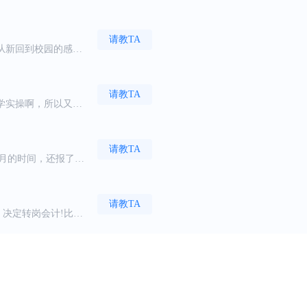
同学都是零基础过来学
请教TA
从新回到校园的感
温馨。
请教TA
学实操啊，所以又报
验很丰富，讲课都是
请教TA
月的时间，还报了注
幽默，复杂的知识点用
上班，平常培训的内容
请教TA
决定转岗会计!比较
帐!很喜欢老师幽默风
计!
请教TA
介绍过去，先试听了一
情，给我做了非常合适
，希望可以往财务管理
请教TA
骆老师，给个大大的