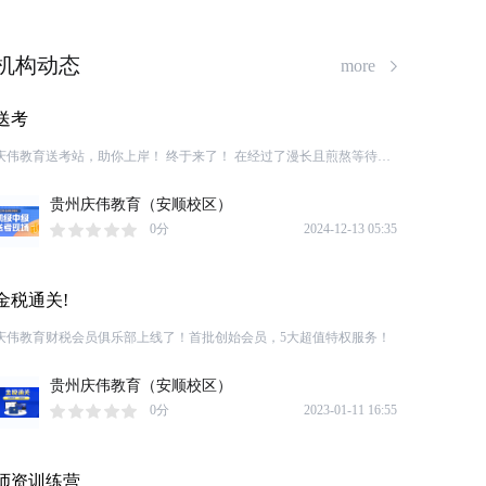
机构动态
more
送考
庆伟教育送考站，助你上岸！ 终于来了！ 在经过了漫长且煎熬等待后
022年初级会计考试和中级考试 早上六点庆伟教育的老师们已经早早
到达了考场不少学员已在考场外进行等候、 紧张的考试气氛里 难免会
贵州庆伟教育（安顺校区）
出现一些小插曲不要惊慌 不要害怕庆伟老师一直在考点门口 全省（贵
0分
2024-12-13 05:35
州）16个考点庆伟近200名老师，为学生送考前必看资料1万份送水
4000瓶、口罩1万个、扇子5000把！ 庆伟用心服务，全程陪伴
金税通关!
庆伟教育财税会员俱乐部上线了！首批创始会员，5大超值特权服务！
贵州庆伟教育（安顺校区）
0分
2023-01-11 16:55
师资训练营