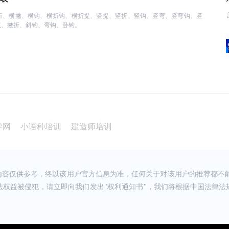
，希望可以往财务管理
折、横撇、横钩、横折钩、横折提、竖提、竖折、竖钩、竖弯、竖弯钩、竖
请教TA
点、撇折、斜钩、弯钩、卧钩。
骆老师，给个大大的
，接下来希望找份好的
请教TA
的职业规划师描述的
美貌与智慧并重的老师
请教TA
作上有什么不懂的老师
总体来说选择了恒企是
学网
小语种培训
建造师培训
请教TA
不错，现在在考初级，
老师，很负责任。
内容仅供参考，终以该用户官方信息为准，任何关于对该用户的推荐都不能
法权益被侵犯，请立即向我们发出"权利通知书"，我们将根据中国法律法