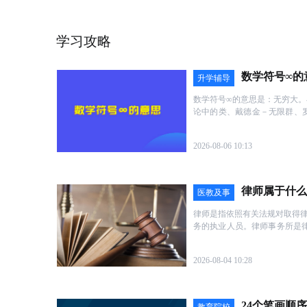
******来 (****)
2021-12-11 15:44
校区的老师都非常的负责，很耐心，学习氛围也很
班学，对比了其他机构，了解过后直接报的卓越班
学习攻略
的最值得的一笔钱，整个课程设计的非常的合理，
*兮 (****)
2021-12-11 15:41
的，年纪多大的都有都能学的懂。很nice
选择恒企，一定不会错。我在这学的很开心,有一种
数学符号∞的
升学辅导
觉，老师的细心解说，同学的互帮互助,这种氛围很
数学符号∞的意思是：无穷大
******子 (****)
2021-12-11 15:38
论中的类、戴德金－无限群、
概念中，无穷被
几年前在恒企考的会计证，想从事会计工作,还是得
了精英加初级!现在在上手工帐了，刘老师的实操经
2026-08-06 10:13
用真实的列子，对于我们这些菜鸟很有用!
***柔 (****)
2021-12-11 15:34
在校区上了基础课，去了他们总部广州培训了4个半
律师属于什么
医教及事
册会计师的课程，恒企的老师都特别厉害，上课很
通俗易懂的例子来讲课，现在在一边考注会一边在
业单位公
律师是指依照有关法规对取得律
***山 (****)
2021-12-10 16:47
都能在工作上运用到，活到老学到老！
考
务的执业人员。律师事务所是
我是做软件工程的，感觉女孩子做软件还是不适合，
务服务业
了很久选择了恒企,基础已经上完了，现在在上手工
2026-08-04 10:28
趣，实操经验很丰富，人又好!只想快点学完去做会
****女 (****)
2021-12-10 16:43
之前有同事在那边考证，一次性考过了，这次通过
24个笔画顺
节课，觉得老师讲的很生动，恒企的老师都非常热