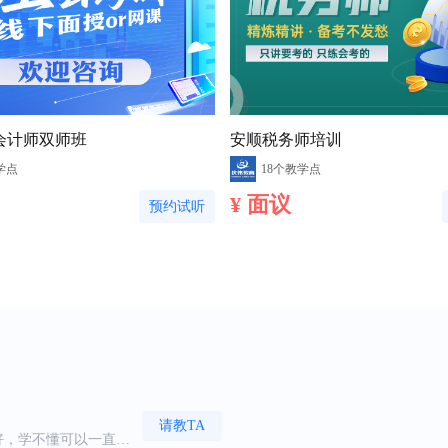
会计师双师班
安顺税务师培训
学点
18个教学点
¥ 面议
预约试听
请教TA
默风趣，很容易理解。
不错。
请教TA
师资力量雄厚,老师都
例经典真实,教导我一
请教TA
好，学不懂可以一直跟
，这是我今年给自己花