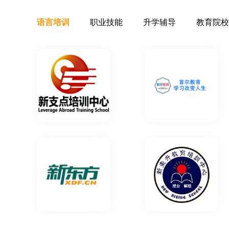
赞，还有招生老师也很热情，考完证后接着学实操
会计工作，加油！
语言培训
职业技能
升学辅导
教育院校
****海 (****)
2021-12-10 16:39
以前没有目标和方向，来到恒企,听了三位校区优秀
会计课程以及未来前景，心里立马充满斗志，感谢
们，我爱你们，感激你们、
*棉 (****)
2021-12-10 16:30
不知不觉过去了这么久，学到了很多知识，当你工
也很快就帮你解答了，在课上老师讲的也很细致！
没有让我后悔的。
*慵 (****)
2021-12-10 16:27
已经在这边学完了实操，感觉老师都挺好的，讲的
等明年考过，继续考注会，都挺不错的，特别是骆
****鬼 (****)
2021-12-11 15:56
从零基础开始在五一校区上课，讲课深入浅出，幽
平时也很有耐心指导不懂的地方。上课氛围这些都
好********/ (****)
2021-12-11 15:47
课程很充实,讲求实操，比书本上讲的更符合实操，
是从事财务工作15年以上的老会计，上课生动，案
步一步的操作。