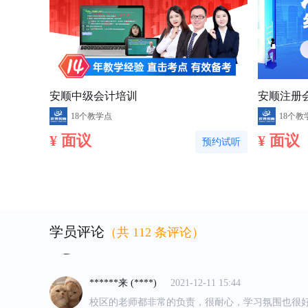
安顺中级会计培训
安顺注册
18个教学点
18个教
¥ 面议
¥ 面议
预约试听
****鬼 (****)
2021-12-11 15:56
从零基础开始在五一校区上课，讲课深入浅出，幽
平时也很有耐心指导不懂的地方。上课氛围这些都
好********/ (****)
2021-12-11 15:47
课程很充实,讲求实操，比书本上讲的更符合实操，
学员评论
（共 112 条评论）
是从事财务工作15年以上的老会计，上课生动，案
步一步的操作。
******来 (****)
2021-12-11 15:44
校区的老师都非常的负责，很耐心，学习氛围也很
班学，对比了其他机构，了解过后直接报的卓越班