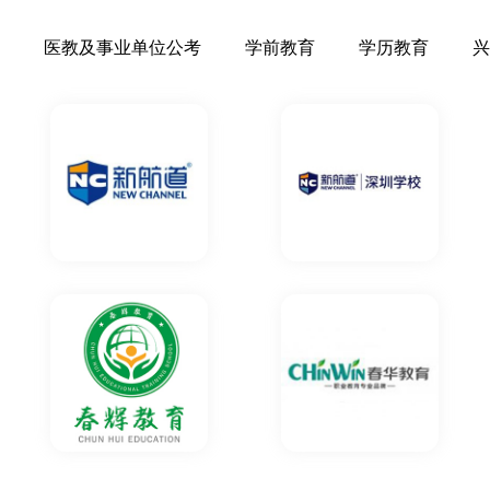
，接下来希望找份好的
医教及事业单位公考
学前教育
学历教育
兴
请教TA
的职业规划师描述的
美貌与智慧并重的老师
请教TA
作上有什么不懂的老师
总体来说选择了恒企是
请教TA
不错，现在在考初级，
老师，很负责任。
请教TA
默风趣，很容易理解。
不错。
请教TA
师资力量雄厚,老师都
例经典真实,教导我一