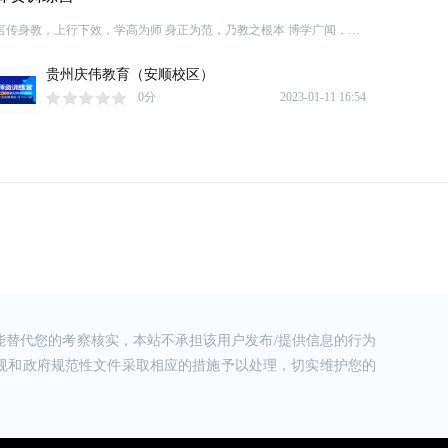
言传身教，上行下效，学高为师 身正为范，乃教之根本 博学广闻，学
而时习，教而时新，是以学高 可以为「师」 10月28日至10月29日 为期
两天的 庆伟教育十月《师资训练营》圆满结束啦！ 庆伟教育 以财会培
贵州庆伟教育（安顺校区）
训为主线，深入开展财税财商培训，形成了培训、实训、实习、就
0分
2023-01-11 16:54
业、企业财法税服务等闭环培训生态圈。目前教职员工200余人，教师
48人，37个省内学习中心，年培训学员20000+。十余年来，秉承“温
替代您的考察核实，本站不承担该用户发布/提供信息的行为
规和政府规范性文件采取相应的措施予以处理，切实维护您的