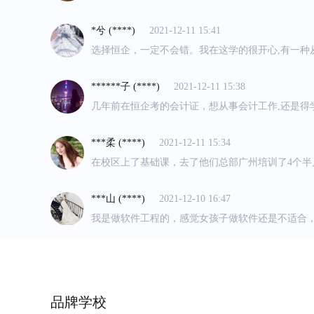
的最值得的一笔钱，整个课程设计的非常的合理，
*兮 (****)
2021-12-11 15:41
的，年纪多大的都有都能学的懂。很nice
选择恒企，一定不会错。我在这学的很开心,有一种
觉，老师的细心解说，同学的互帮互助,这种氛围很
******子 (****)
2021-12-11 15:38
几年前在恒企考的会计证，想从事会计工作,还是得
了精英加初级!现在在上手工帐了，刘老师的实操经
用真实的列子，对于我们这些菜鸟很有用!
***柔 (****)
2021-12-11 15:34
在校区上了基础课，去了他们总部广州培训了4个半
册会计师的课程，恒企的老师都特别厉害，上课很
通俗易懂的例子来讲课，现在在一边考注会一边在
***山 (****)
2021-12-10 16:47
都能在工作上运用到，活到老学到老！
我是做软件工程的，感觉女孩子做软件还是不适合，
了很久选择了恒企,基础已经上完了，现在在上手工
趣，实操经验很丰富，人又好!只想快点学完去做会
****女 (****)
2021-12-10 16:43
之前有同事在那边考证，一次性考过了，这次通过
节课，觉得老师讲的很生动，恒企的老师都非常热
的职业规划，课程安排也非常的合理，觉得很满意
上****猫 (****)
2021-12-10 16:41
去发展，于是就果断报名了。
品牌学校
不得不说下，恒企的老师真负责，特别是五一校区