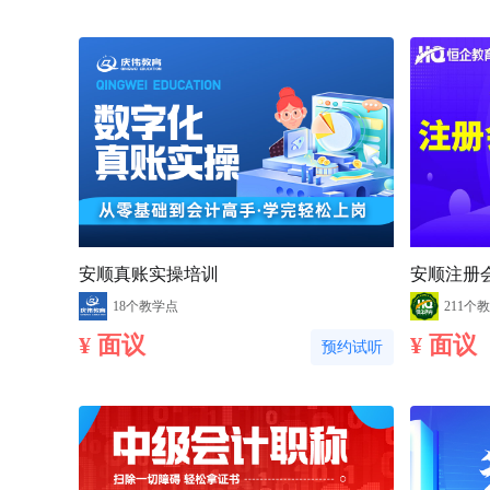
安顺真账实操培训
安顺注册
18个教学点
211个
¥ 面议
¥ 面议
预约试听