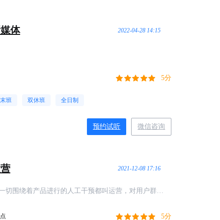
新媒体
2022-04-28 14:15
5分
末班
双休班
全日制
预约试听
微信咨询
运营
2021-12-08 17:16
一切围绕着产品进行的人工干预都叫运营，对用户群体
用户粘性、用户贡献和用户忠诚度，有针对性地开展用
5分
学点