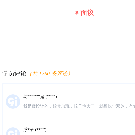
¥ 面议
风**上 (****)
朋友推荐的，说仁和是会计培训的老品牌，不管是教学质量
身免费学习。来校区了解之后发现确实是这样的，校区环境
常热情，经常关心我。我是零基础，刚开始听课有点懵，老
感谢仁和的老师。
枫* (****)
质量:课程多，可以上课的时间很灵活，老师师资和团队都很
问题找校区老师都会及时回复 感受:总体感受很好，准备继续
学员评论
（共 1260 条评论）
理，同类型培训机构价位差不多，服务很好就坚持在这里了
幼******鬼 (****)
我是做设计的，经常加班，孩子也大了，就想找个双休，有
习会计，就在网上搜索了会计培训，第一家就出来了仁和会
很负责
浮*子 (****)
在网上看了很多会计培训机构，最终选择了这家。很专业只