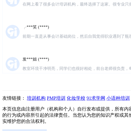
老师也很专业，听不懂老师都会耐心的解答。第一遍没听懂
别好。
╭***笑 (****)
前期一直是从事会计基础岗位，然后自我觉得职业遇到了瓶
然的机会听了一次仁和会计的体验课，瞬间觉得对财务有了
发***姐 (****)
教室环境干净明亮，同学们也很好相处，前台老师很负责，
很有耐心，零基础小白也完全听得懂，很多学姐已经就业了
清***挽 (****)
质量:杠杠的 服务:贴心茶水，介绍，纸巾感觉不错 感受:
友情链接：
培训机构
PMP培训
化妆学校
91求学网
小语种培训
透彻 价格:价格还是稍微贵些的，但是只要能够达到效果我
本页信息由注册用户（机构和个人）自行发布或提供，所有内
的行为或内容所引起的法律责任。当您认为您的知识产权或其
枕*****醒 (****)
实维护您的合法权利。
预约了一节实操试听课，校区有点旧，但布置的挺温馨，授