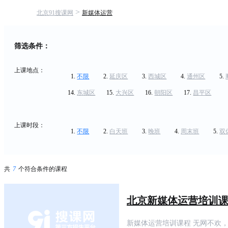
>
北京91搜课网
新媒体运营
筛选条件：
上课地点：
不限
延庆区
西城区
通州区
东城区
大兴区
朝阳区
昌平区
上课时段：
不限
白天班
晚班
周末班
双
共
7
个符合条件的课程
北京新媒体运营培训
新媒体运营培训课程 无网不欢，无营不销 实战破解销量背后的营销密码，开启全行业热