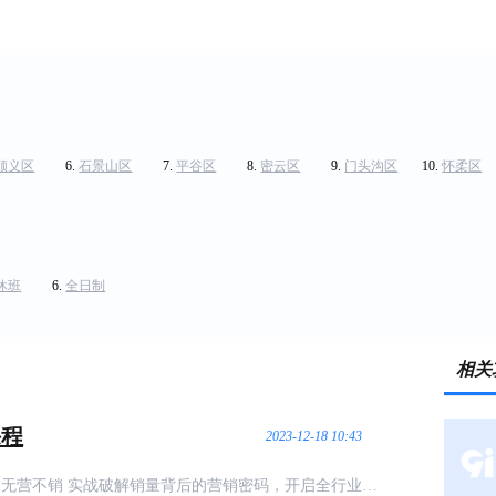
顺义区
石景山区
平谷区
密云区
门头沟区
怀柔区
休班
全日制
相关
课程
2023-12-18 10:43