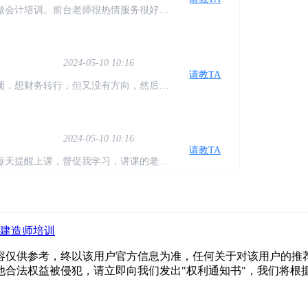
，还可以在来听。对于我们没有基础的特
2024-05-10 10:16
请教TA
颈，想财务转行，但又没有方向，然后偶
一个新的认识。感谢仁和让我有了方向
2024-05-10 10:16
请教TA
每天提醒上课，督促我学习，讲课的老师
，希望自己能早点学完找到工作！
2024-05-10 10:16
请教TA
感觉聊天很愉快，也不逼迫，分析得很现实
建造师培训
觉得还是很值得
容仅供参考，终以该用户官方信息为准，任何关于对该用户的推荐
他合法权益被侵犯，请立即向我们发出"权利通知书"，我们将根
2024-05-10 10:16
请教TA
课老师讲的通俗易懂，会通过案例来让我