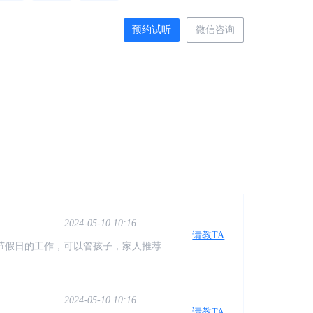
预约试听
微信咨询
2024-05-10 10:17
请教TA
还是服务都做得很好，而且报了课可以终
宽敞明亮，授课老师专业又有责任心，非
师会不厌其烦地给我们讲解，鼓励我们，
2024-05-10 10:17
请教TA
有保障 服务:线上线下配套都有教学，有
跟进，系统化学习专业知识 价格:价格合
，又很方便
2024-05-10 10:16
请教TA
节假日的工作，可以管孩子，家人推荐学
计，已经学习几周了，确实不错，老师也
2024-05-10 10:16
请教TA
做会计培训。前台老师很热情服务很好。