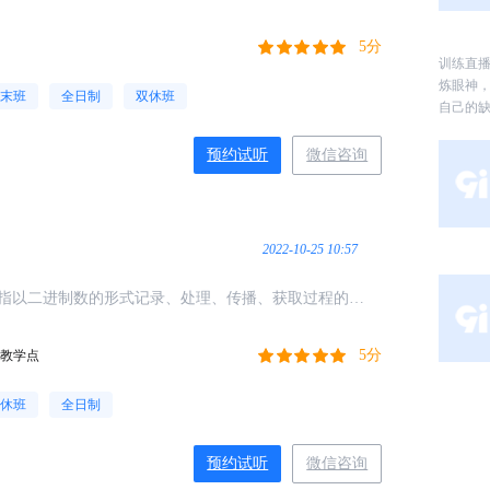
5分
训练直
炼眼神
末班
全日制
双休班
自己的
预约试听
微信咨询
2022-10-25 10:57
指以二进制数的形式记录、处理、传播、获取过程的信
文字、图形、图像、声音、视频影像和动画等感觉媒
媒体（编码）等，通称为
5分
个教学点
休班
全日制
预约试听
微信咨询