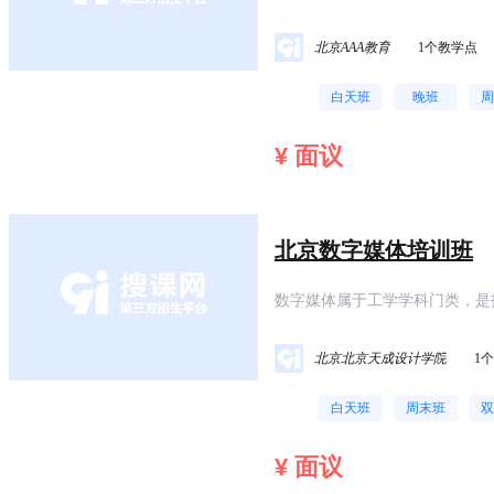
需的"薪”式未来
北京AAA教育
1个教学点
白天班
晚班
周
¥ 面议
北京数字媒体培训班
数字媒体属于工学学科门类，是
息载体。这些载体包括数字化的
体，和表示这些感觉媒体的表示
北京北京天成设计学院
1
白天班
周末班
双
¥ 面议