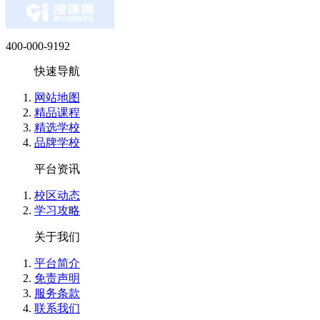
们理解，不枯燥，听说他们还有推荐就业服务，整体还是比
萌* (****)
400-000-9192
现是两个娃儿的宝妈，以前几年前做过内账会计，考过会计
快速导航
战课，打算今年去考中级，然后等娃儿大点了出去找工作，
网站地图
精品课程
余*兮 (****)
精选学校
品牌学校
我觉得实操都是工作中能够用到的，老师上课通俗易懂，挺好
受:校区环境干净整洁，学习氛围很融洽 物流:满意 价格:满意
平台资讯
校区动态
战*罪 (****)
学习攻略
价格也实惠，性价比超高 服务:校区所有老师都很负责任，我
关于我们
我学习起来很松气，学习氛围很好的
平台简介
免责声明
春**杏 (****)
服务条款
符老师讲的实操课讲的太好了，我一个小白都听的懂，老师
联系我们
的同学不要担心，只要每节课认真学很快的时间就学会了