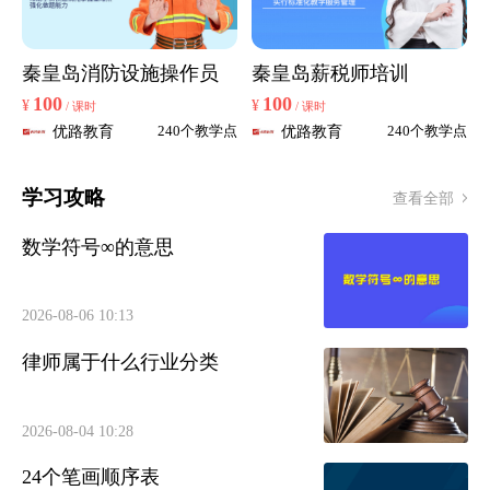
秦皇岛消防设施操作员
秦皇岛薪税师培训
100
100
¥
¥
/ 课时
/ 课时
优路教育
优路教育
240个教学点
240个教学点
学习攻略
查看全部
数学符号∞的意思
2026-08-06 10:13
律师属于什么行业分类
2026-08-04 10:28
24个笔画顺序表