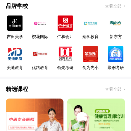
品牌学校
查看全部
吉田美学
樱花国际
仁和会计
秦学教育
新东方
形象设计
日语
教育
艺术学校
美迪教育
优路教育
领先考研
食为先小
聚创考研
吃
精选课程
查看全部