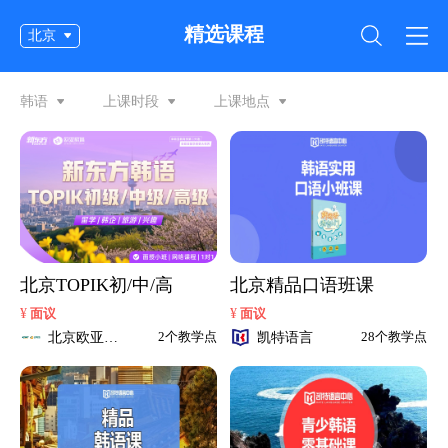
精选课程
北京
韩语
上课时段
上课地点
北京TOPIK初/中/高
北京精品口语班课
¥
¥
面议
面议
北京欧亚中
凯特语言
2个教学点
28个教学点
心