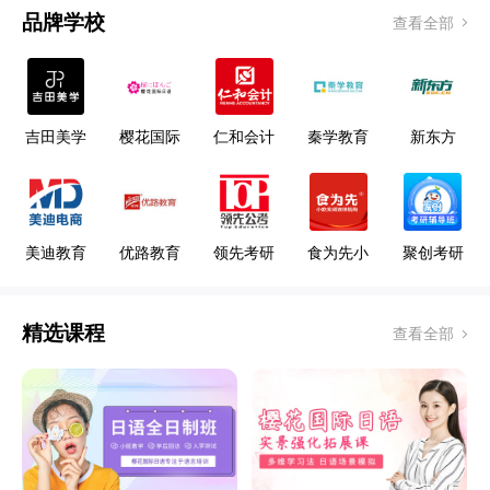
品牌学校
查看全部
吉田美学
樱花国际
仁和会计
秦学教育
新东方
形象设计
日语
教育
艺术学校
美迪教育
优路教育
领先考研
食为先小
聚创考研
吃
精选课程
查看全部