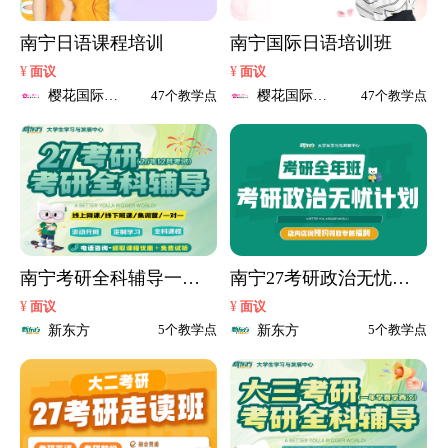
南宁日语课程培训
南宁国际日语培训班
¥
¥
面议
面议
樱花国际日
樱花国际日
47个教学点
47个教学点
语
语
南宁考研全科辅导一对
南宁27考研政治无忧计
一
划
¥
¥
面议
面议
新东方
新东方
5个教学点
5个教学点