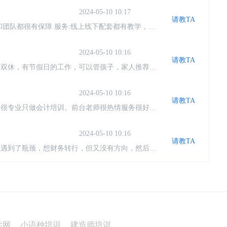
2024-05-10 10:17
请教TA
团队都很有保障 服务:线上线下配套都有教学，有
，准备继续跟进，系统化学习专业知识 价格:价格合
持在这里了，又很方便
2024-05-10 10:16
请教TA
个双休，有节假日的工作，可以管孩子，家人推荐学
来了仁和会计，已经学习几周了，确实不错，老师也
2024-05-10 10:16
请教TA
。很专业只做会计培训。前台老师很热情服务很好。
一遍没听懂，还可以在来听。对于我们没有基础的特
2024-05-10 10:16
请教TA
业遇到了瓶颈，想财务转行，但又没有方向，然后偶
对财务有了一个新的认识。感谢仁和让我有了方向
2024-05-10 10:16
请教TA
师很负责，每天提醒上课，督促我学习，讲课的老师
已经就业了，希望自己能早点学完找到工作！
2024-05-10 10:16
请教TA
错 感受:感觉聊天很愉快，也不逼迫，分析得很现实
学网
小语种培训
建造师培训