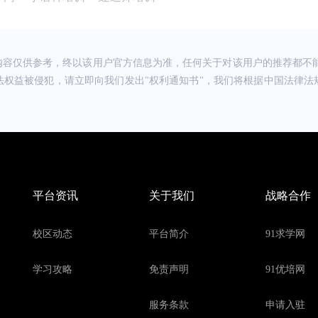
达到效果我觉得还是很值得
2024-05-10 10:16
请教TA
挺温馨，授课老师讲的通俗易懂，会通过案例来让我
整体还是比较专业的。
内容仅供参考，终以该用户官方信息为准，任何关于对该用户的推荐都不能
法权益被侵犯，请立即向我们发出"权利通知书"，我们将根据中国法律法
2024-05-10 10:16
请教TA
，考过会计证，现在重新抓起学习，系统性过一下实
去找工作，加油加油。
2024-05-10 10:15
请教TA
懂，挺好的 服务:前台老师很热情，很有耐心 感
 价格:满意
平台资讯
关于我们
战略合作
2024-05-10 10:15
请教TA
负责任，我是零基础的，老师讲的通俗易懂的 感受:
校区动态
平台简介
91求学网
2024-05-10 10:15
请教TA
学习攻略
免责声明
91优培网
的懂，老师举例讲的很好，很容易懂，所以没有基础
就学会了
服务条款
申请入驻
2024-05-10 10:17