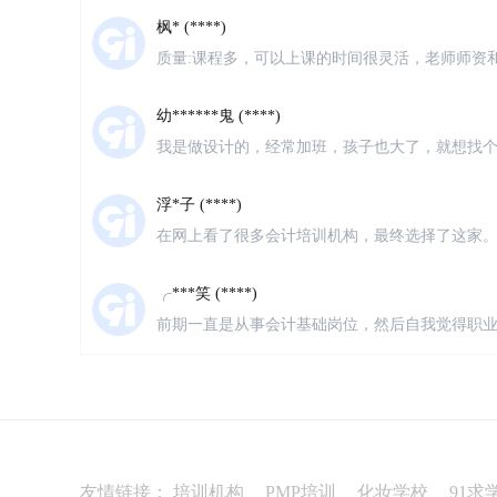
枫* (****)
感谢仁和的老师。
质量:课程多，可以上课的时间很灵活，老师师资和
问题找校区老师都会及时回复 感受:总体感受很好
理，同类型培训机构价位差不多，服务很好就坚
幼******鬼 (****)
我是做设计的，经常加班，孩子也大了，就想找
习会计，就在网上搜索了会计培训，第一家就出
很负责
浮*子 (****)
在网上看了很多会计培训机构，最终选择了这家
老师也很专业，听不懂老师都会耐心的解答。第
别好。
╭***笑 (****)
前期一直是从事会计基础岗位，然后自我觉得职
然的机会听了一次仁和会计的体验课，瞬间觉得
发***姐 (****)
教室环境干净明亮，同学们也很好相处，前台老
很有耐心，零基础小白也完全听得懂，很多学姐
清***挽 (****)
质量:杠杠的 服务:贴心茶水，介绍，纸巾感觉不
友情链接：
培训机构
PMP培训
化妆学校
91求