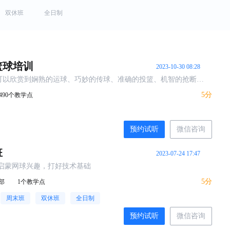
双休班
全日制
篮球培训
2023-10-30 08:28
可以欣赏到娴熟的运球、巧妙的传球、准确的投篮、机智的抢断、
封盖，再加上攻守交错，球场形势变化富有戏剧性，无论是参与者
5分
490个教学点
心理的满足和愉悦。
预约试听
微信咨询
班
2023-07-24 17:47
，启蒙网球兴趣，打好技术基础
5分
部
1个教学点
周末班
双休班
全日制
预约试听
微信咨询