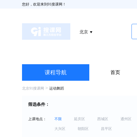
您好，欢迎来到91搜课网！
北京
课程导航
首页
>
北京91搜课网
运动舞蹈
筛选条件：
上课地点：
不限
延庆区
西城区
通州区
大兴区
朝阳区
昌平区