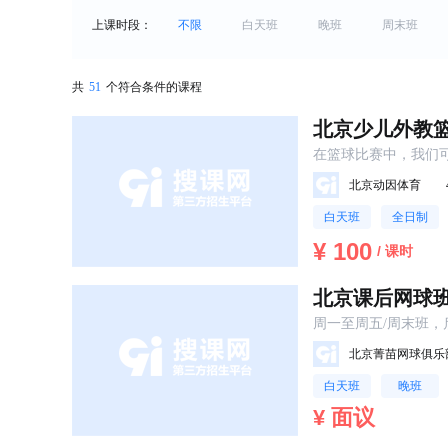
上课时段：
不限
白天班
晚班
周末班
共
51
个符合条件的课程
北京少儿外教
在篮球比赛中，我们
精彩的扣篮和出奇的
北京动因体育
还是观看者都能得到
白天班
全日制
¥ 100
/ 课时
北京课后网球
周一至周五/周末班
北京菁苗网球俱乐
白天班
晚班
¥ 面议