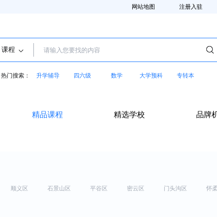
网站地图
注册入驻
课程
热门搜索：
升学辅导
四六级
数学
大学预科
专转本
精品课程
精选学校
品牌
顺义区
石景山区
平谷区
密云区
门头沟区
怀