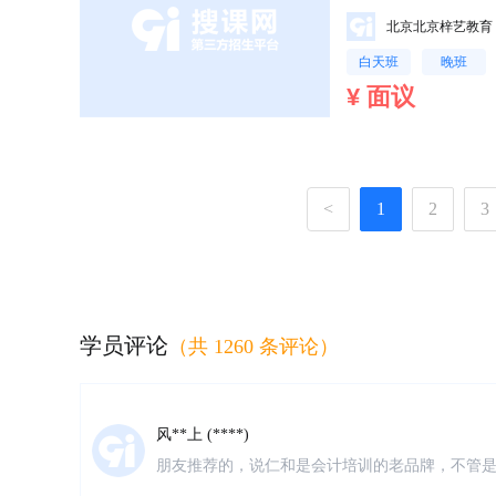
北京北京梓艺教育
白天班
晚班
¥ 面议
<
1
2
3
学员评论
（共 1260 条评论）
风**上 (****)
朋友推荐的，说仁和是会计培训的老品牌，不管
身免费学习。来校区了解之后发现确实是这样的
常热情，经常关心我。我是零基础，刚开始听课