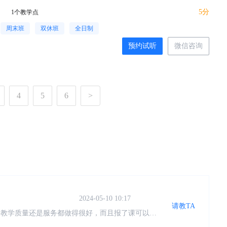
5分
1个教学点
周末班
双休班
全日制
预约试听
微信咨询
4
5
6
>
2024-05-10 10:17
请教TA
是教学质量还是服务都做得很好，而且报了课可以终
，校区环境宽敞明亮，授课老师专业又有责任心，非
有点懵，老师会不厌其烦地给我们讲解，鼓励我们，