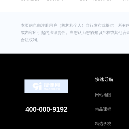
透彻 价格:价格还是稍微贵些的，但是只要能够
枕*****醒 (****)
预约了一节实操试听课，校区有点旧，但布置的
们理解，不枯燥，听说他们还有推荐就业服务，
本页信息由注册用户（机构和个人）自行发布或提供，所有
或内容所引起的法律责任。当您认为您的知识产权或其他合
萌* (****)
合法权利。
现是两个娃儿的宝妈，以前几年前做过内账会计
战课，打算今年去考中级，然后等娃儿大点了出
余*兮 (****)
我觉得实操都是工作中能够用到的，老师上课通俗易
受:校区环境干净整洁，学习氛围很融洽 物流:满意
快速导航
战*罪 (****)
价格也实惠，性价比超高 服务:校区所有老师都很
我学习起来很松气，学习氛围很好的
网站地图
春**杏 (****)
400-000-9192
精品课程
符老师讲的实操课讲的太好了，我一个小白都听
的同学不要担心，只要每节课认真学很快的时间
精选学校
风**上 (****)