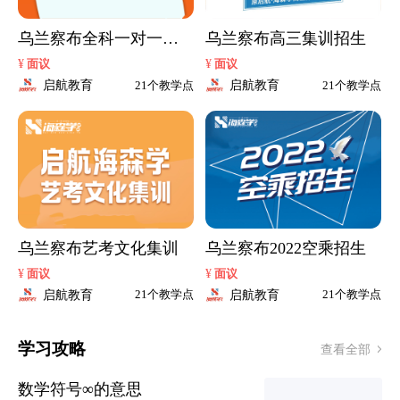
乌兰察布全科一对一辅
乌兰察布高三集训招生
导
¥
¥
面议
面议
启航教育
启航教育
21个教学点
21个教学点
乌兰察布艺考文化集训
乌兰察布2022空乘招生
¥
¥
面议
面议
启航教育
启航教育
21个教学点
21个教学点
学习攻略
查看全部
数学符号∞的意思