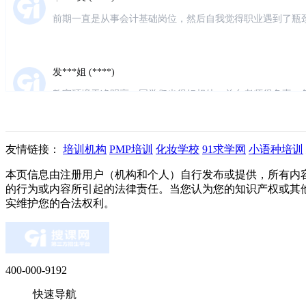
前期一直是从事会计基础岗位，然后自我觉得职业遇到了瓶
然的机会听了一次仁和会计的体验课，瞬间觉得对财务有了
发***姐 (****)
教室环境干净明亮，同学们也很好相处，前台老师很负责，
很有耐心，零基础小白也完全听得懂，很多学姐已经就业了
清***挽 (****)
友情链接：
培训机构
PMP培训
化妆学校
91求学网
小语种培训
质量:杠杠的 服务:贴心茶水，介绍，纸巾感觉不错 感受:
透彻 价格:价格还是稍微贵些的，但是只要能够达到效果我
本页信息由注册用户（机构和个人）自行发布或提供，所有内
的行为或内容所引起的法律责任。当您认为您的知识产权或其
实维护您的合法权利。
枕*****醒 (****)
预约了一节实操试听课，校区有点旧，但布置的挺温馨，授
们理解，不枯燥，听说他们还有推荐就业服务，整体还是比
400-000-9192
萌* (****)
快速导航
现是两个娃儿的宝妈，以前几年前做过内账会计，考过会计