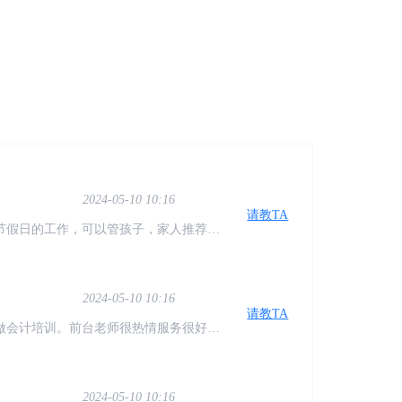
还是服务都做得很好，而且报了课可以终
宽敞明亮，授课老师专业又有责任心，非
师会不厌其烦地给我们讲解，鼓励我们，
2024-05-10 10:17
请教TA
有保障 服务:线上线下配套都有教学，有
跟进，系统化学习专业知识 价格:价格合
，又很方便
2024-05-10 10:16
请教TA
节假日的工作，可以管孩子，家人推荐学
计，已经学习几周了，确实不错，老师也
2024-05-10 10:16
请教TA
做会计培训。前台老师很热情服务很好。
，还可以在来听。对于我们没有基础的特
2024-05-10 10:16
请教TA