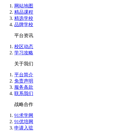
战课，打算今年去考中级，然后等娃儿大点了出去找工作，
网站地图
精品课程
精选学校
余*兮 (****)
品牌学校
我觉得实操都是工作中能够用到的，老师上课通俗易懂，挺好
平台资讯
受:校区环境干净整洁，学习氛围很融洽 物流:满意 价格:满意
校区动态
学习攻略
战*罪 (****)
关于我们
价格也实惠，性价比超高 服务:校区所有老师都很负责任，我
我学习起来很松气，学习氛围很好的
平台简介
免责声明
服务条款
春**杏 (****)
联系我们
符老师讲的实操课讲的太好了，我一个小白都听的懂，老师
的同学不要担心，只要每节课认真学很快的时间就学会了
战略合作
91求学网
风**上 (****)
91优培网
申请入驻
朋友推荐的，说仁和是会计培训的老品牌，不管是教学质量