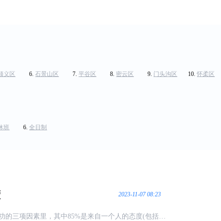
顺义区
石景山区
平谷区
密云区
门头沟区
怀柔区
休班
全日制
营
2023-11-07 08:23
功的三项因素里，其中85%是来自一个人的态度(包括自