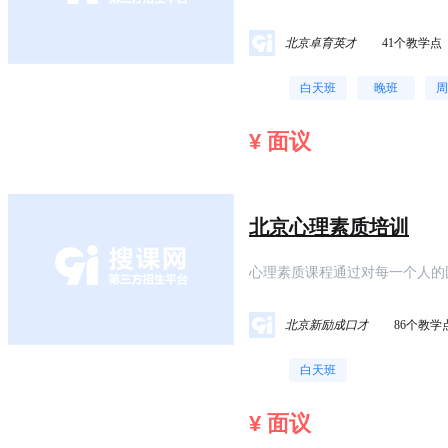
信及热忱)、领导、沟通及人际关
北京卓育英才
41个教学点
白天班
晚班
周
¥ 面议
北京心理素质培训
心理素质课程通过对每一个人的
运用心理测评、生活案例、提问
的每一个人都可以从另一个全新
北京新励成口才
86个教学
白天班
¥ 面议