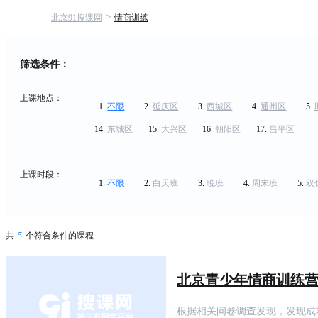
>
北京91搜课网
情商训练
筛选条件：
上课地点：
不限
延庆区
西城区
通州区
东城区
大兴区
朝阳区
昌平区
上课时段：
不限
白天班
晚班
周末班
双
共
5
个符合条件的课程
北京青少年情商训练
根据相关问卷调查发现，发现成