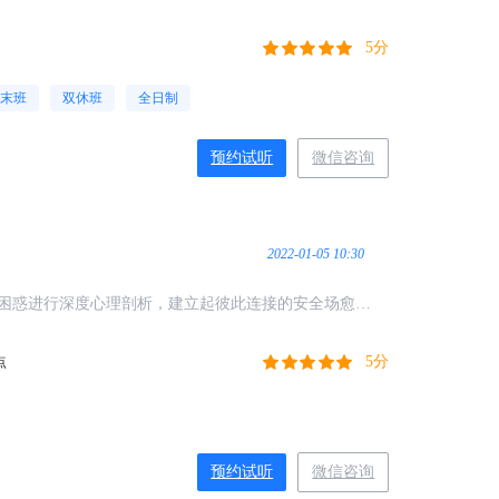
系的能力，另外的15%才是专业知识。
5分
末班
双休班
全日制
预约试听
微信咨询
2022-01-05 10:30
困惑进行深度心理剖析，建立起彼此连接的安全场愈，
反馈、扮演体验冥想等多种通俗易懂的方式，使得场中
的角度发现自己。
5分
点
预约试听
微信咨询