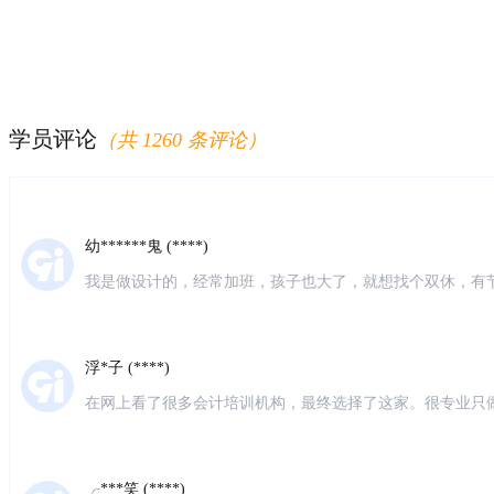
朋友推荐的，说仁和是会计培训的老品牌，不管是教学质量
身免费学习。来校区了解之后发现确实是这样的，校区环境
常热情，经常关心我。我是零基础，刚开始听课有点懵，老
感谢仁和的老师。
枫* (****)
学员评论
质量:课程多，可以上课的时间很灵活，老师师资和团队都很
（共 1260 条评论）
问题找校区老师都会及时回复 感受:总体感受很好，准备继续
理，同类型培训机构价位差不多，服务很好就坚持在这里了
幼******鬼 (****)
我是做设计的，经常加班，孩子也大了，就想找个双休，有
习会计，就在网上搜索了会计培训，第一家就出来了仁和会
很负责
浮*子 (****)
在网上看了很多会计培训机构，最终选择了这家。很专业只
老师也很专业，听不懂老师都会耐心的解答。第一遍没听懂
别好。
╭***笑 (****)