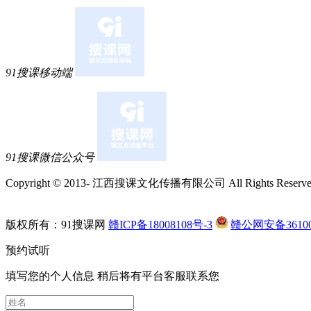
身免费学习。来校区了解之后发现确实是这样的，校区环境
常热情，经常关心我。我是零基础，刚开始听课有点懵，老
感谢仁和的老师。
枫* (****)
质量:课程多，可以上课的时间很灵活，老师师资和团队都很
91搜课移动端
问题找校区老师都会及时回复 感受:总体感受很好，准备继续
理，同类型培训机构价位差不多，服务很好就坚持在这里了
幼******鬼 (****)
我是做设计的，经常加班，孩子也大了，就想找个双休，有
91搜课微信公众号
习会计，就在网上搜索了会计培训，第一家就出来了仁和会
很负责
Copyright © 2013-
江西搜课文化传播有限公司 All Rights Reserve
浮*子 (****)
在网上看了很多会计培训机构，最终选择了这家。很专业只
版权所有：91搜课网
赣ICP备18008108号-3
赣公网安备361002
老师也很专业，听不懂老师都会耐心的解答。第一遍没听懂
别好。
预约试听
填写您的个人信息 稍后将有平台客服联系您
╭***笑 (****)
前期一直是从事会计基础岗位，然后自我觉得职业遇到了瓶