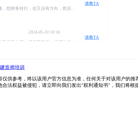
颈，想财务转行，但又没有方向，然后偶
一个新的认识。感谢仁和让我有了方向
2024-05-10 10:16
请教TA
每天提醒上课，督促我学习，讲课的老师
，希望自己能早点学完找到工作！
2024-05-10 10:16
请教TA
建造师培训
感觉聊天很愉快，也不逼迫，分析得很现实
觉得还是很值得
容仅供参考，终以该用户官方信息为准，任何关于对该用户的推荐
他合法权益被侵犯，请立即向我们发出"权利通知书"，我们将根
2024-05-10 10:16
请教TA
课老师讲的通俗易懂，会通过案例来让我
较专业的。
2024-05-10 10:16
请教TA
证，现在重新抓起学习，系统性过一下实