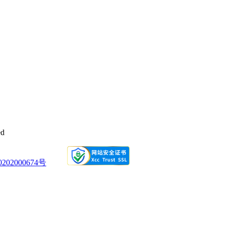
宽敞明亮，授课老师专业又有责任心，非
师会不厌其烦地给我们讲解，鼓励我们，
2024-05-10 10:17
请教TA
有保障 服务:线上线下配套都有教学，有
跟进，系统化学习专业知识 价格:价格合
，又很方便
2024-05-10 10:16
请教TA
节假日的工作，可以管孩子，家人推荐学
计，已经学习几周了，确实不错，老师也
d
2024-05-10 10:16
请教TA
做会计培训。前台老师很热情服务很好。
02000674号
，还可以在来听。对于我们没有基础的特
2024-05-10 10:16
请教TA
颈，想财务转行，但又没有方向，然后偶