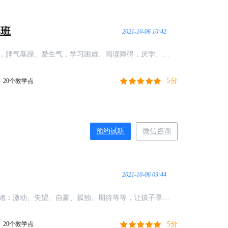
导班
2021-10-06 10:42
，脾气暴躁、爱生气，学习困难、阅读障碍，厌学、不
青春期症状来进行“下药”。
5分
20个教学点
预约试听
微信咨询
2021-10-06 09:44
绪：激动、失望、自豪、孤独、期待等等，让孩子享受
5分
20个教学点