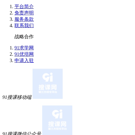
平台简介
战*罪 (****)
免责声明
价格也实惠，性价比超高 服务:校区所有老师都很负责任，我
服务条款
我学习起来很松气，学习氛围很好的
联系我们
战略合作
春**杏 (****)
91求学网
符老师讲的实操课讲的太好了，我一个小白都听的懂，老师
91优培网
的同学不要担心，只要每节课认真学很快的时间就学会了
申请入驻
风**上 (****)
朋友推荐的，说仁和是会计培训的老品牌，不管是教学质量
身免费学习。来校区了解之后发现确实是这样的，校区环境
常热情，经常关心我。我是零基础，刚开始听课有点懵，老
91搜课移动端
感谢仁和的老师。
枫* (****)
质量:课程多，可以上课的时间很灵活，老师师资和团队都很
问题找校区老师都会及时回复 感受:总体感受很好，准备继续
理，同类型培训机构价位差不多，服务很好就坚持在这里了
91搜课微信公众号