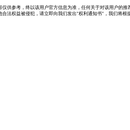
容仅供参考，终以该用户官方信息为准，任何关于对该用户的推荐
2024-05-10 10:16
他合法权益被侵犯，请立即向我们发出"权利通知书"，我们将根
请教TA
感觉聊天很愉快，也不逼迫，分析得很现实
觉得还是很值得
2024-05-10 10:16
请教TA
课老师讲的通俗易懂，会通过案例来让我
较专业的。
2024-05-10 10:16
请教TA
证，现在重新抓起学习，系统性过一下实
加油加油。
2024-05-10 10:15
请教TA
的 服务:前台老师很热情，很有耐心 感