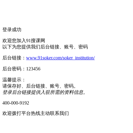
清***挽 (****)
质量:杠杠的 服务:贴心茶水，介绍，纸巾感觉不错 感受:
透彻 价格:价格还是稍微贵些的，但是只要能够达到效果我
登录成功
枕*****醒 (****)
欢迎您加入91搜课网
预约了一节实操试听课，校区有点旧，但布置的挺温馨，授
以下为您提供我们后台链接、账号、密码
们理解，不枯燥，听说他们还有推荐就业服务，整体还是比
后台链接：
www.91soker.com/soker_institution/
后台密码：123456
萌* (****)
现是两个娃儿的宝妈，以前几年前做过内账会计，考过会计
温馨提示：
战课，打算今年去考中级，然后等娃儿大点了出去找工作，
请保存好、后台链接、账号、密码。
登录后台链接提供入驻所需的资料信息。
余*兮 (****)
400-000-9192
我觉得实操都是工作中能够用到的，老师上课通俗易懂，挺好
欢迎拨打平台热线主动联系我们
受:校区环境干净整洁，学习氛围很融洽 物流:满意 价格:满意