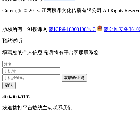
幼******鬼 (****)
Copyright © 2013-
江西搜课文化传播有限公司 All Rights Reserve
我是做设计的，经常加班，孩子也大了，就想找个双休，有
习会计，就在网上搜索了会计培训，第一家就出来了仁和会
很负责
版权所有：91搜课网
赣ICP备18008108号-3
赣公网安备361002
浮*子 (****)
预约试听
在网上看了很多会计培训机构，最终选择了这家。很专业只
填写您的个人信息 稍后将有平台客服联系您
老师也很专业，听不懂老师都会耐心的解答。第一遍没听懂
别好。
╭***笑 (****)
前期一直是从事会计基础岗位，然后自我觉得职业遇到了瓶
确认
然的机会听了一次仁和会计的体验课，瞬间觉得对财务有了
400-000-9192
欢迎拨打平台热线主动联系我们
发***姐 (****)
教室环境干净明亮，同学们也很好相处，前台老师很负责，
很有耐心，零基础小白也完全听得懂，很多学姐已经就业了