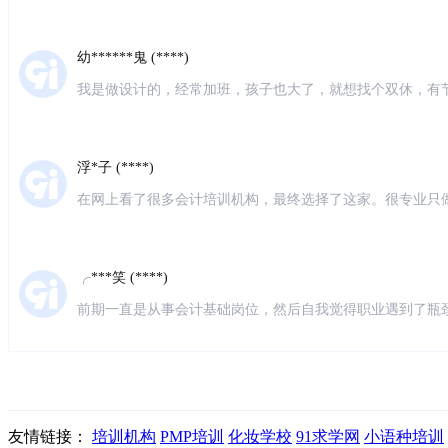
理，同类型培训机构价位差不多，服务很好就坚持在这里了
幼******鬼 (****)
我是做设计的，经常加班，孩子也大了，就想找个双休，有
习会计，就在网上搜索了会计培训，第一家就出来了仁和会
很负责
浮*子 (****)
在网上看了很多会计培训机构，最终选择了这家。很专业只
老师也很专业，听不懂老师都会耐心的解答。第一遍没听懂
别好。
╭***笑 (****)
前期一直是从事会计基础岗位，然后自我觉得职业遇到了瓶
然的机会听了一次仁和会计的体验课，瞬间觉得对财务有了
发***姐 (****)
教室环境干净明亮，同学们也很好相处，前台老师很负责，
很有耐心，零基础小白也完全听得懂，很多学姐已经就业了
友情链接：
培训机构
PMP培训
化妆学校
91求学网
小语种培训