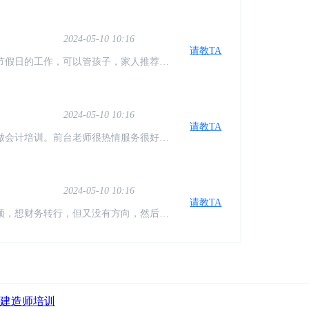
，又很方便
2024-05-10 10:16
请教TA
节假日的工作，可以管孩子，家人推荐学
计，已经学习几周了，确实不错，老师也
2024-05-10 10:16
请教TA
做会计培训。前台老师很热情服务很好。
，还可以在来听。对于我们没有基础的特
2024-05-10 10:16
请教TA
颈，想财务转行，但又没有方向，然后偶
一个新的认识。感谢仁和让我有了方向
2024-05-10 10:16
请教TA
每天提醒上课，督促我学习，讲课的老师
，希望自己能早点学完找到工作！
建造师培训