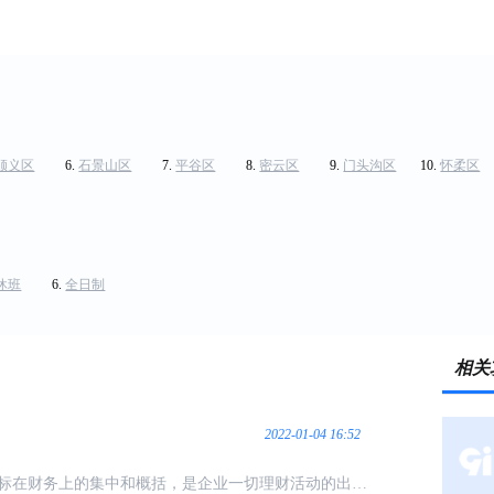
顺义区
石景山区
平谷区
密云区
门头沟区
怀柔区
休班
全日制
相关
2022-01-04 16:52
标在财务上的集中和概括，是企业一切理财活动的出发