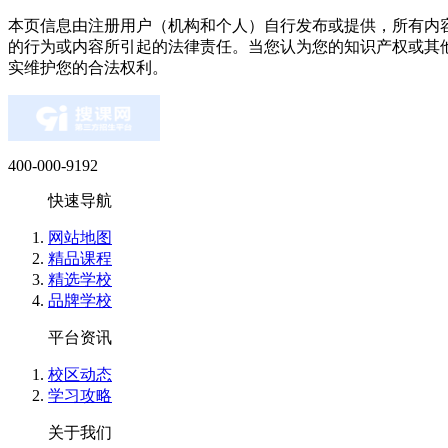
本页信息由注册用户（机构和个人）自行发布或提供，所有内
清***挽 (****)
的行为或内容所引起的法律责任。当您认为您的知识产权或其
实维护您的合法权利。
质量:杠杠的 服务:贴心茶水，介绍，纸巾感觉不错 感受:
透彻 价格:价格还是稍微贵些的，但是只要能够达到效果我
枕*****醒 (****)
400-000-9192
预约了一节实操试听课，校区有点旧，但布置的挺温馨，授
们理解，不枯燥，听说他们还有推荐就业服务，整体还是比
快速导航
网站地图
萌* (****)
精品课程
精选学校
现是两个娃儿的宝妈，以前几年前做过内账会计，考过会计
品牌学校
战课，打算今年去考中级，然后等娃儿大点了出去找工作，
平台资讯
余*兮 (****)
校区动态
学习攻略
我觉得实操都是工作中能够用到的，老师上课通俗易懂，挺好
受:校区环境干净整洁，学习氛围很融洽 物流:满意 价格:满意
关于我们