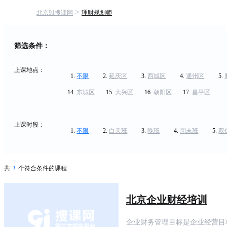
>
北京91搜课网
理财规划师
筛选条件：
上课地点：
不限
延庆区
西城区
通州区
东城区
大兴区
朝阳区
昌平区
上课时段：
不限
白天班
晚班
周末班
双
共
1
个符合条件的课程
北京企业财经培训
企业财务管理目标是企业经营目