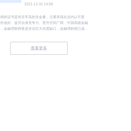
2021-12-31 14:09
财师的证书是有非常高的含金量，主要表现在业内认可度
用价值好、提升自身竞争力、晋升空间广阔，中国高级金融
缺，金融理财师更是存在巨大供需缺口，金融理财师已成为
人群。
查看更多