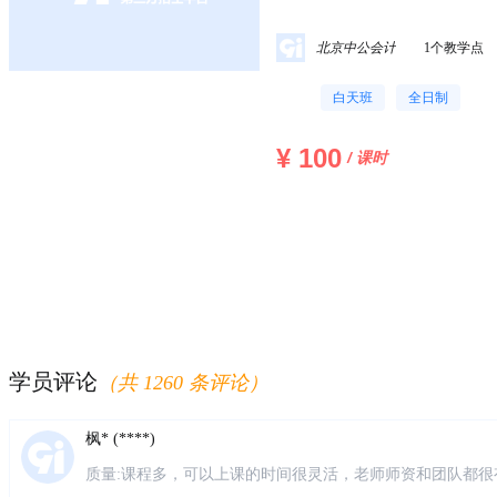
点和归宿。制定财务管理目标是
务管理目标，财务管理工作才有
北京中公会计
1个教学点
白天班
全日制
¥ 100
/ 课时
风**上 (****)
朋友推荐的，说仁和是会计培训的老品牌，不管是教学质量
身免费学习。来校区了解之后发现确实是这样的，校区环境
常热情，经常关心我。我是零基础，刚开始听课有点懵，老
学员评论
（共 1260 条评论）
感谢仁和的老师。
枫* (****)
质量:课程多，可以上课的时间很灵活，老师师资和团队都很
问题找校区老师都会及时回复 感受:总体感受很好，准备继续