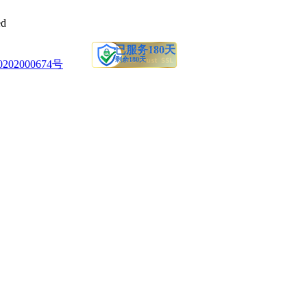
2024-05-10 10:16
d
请教TA
节假日的工作，可以管孩子，家人推荐学
计，已经学习几周了，确实不错，老师也
02000674号
2024-05-10 10:16
请教TA
做会计培训。前台老师很热情服务很好。
，还可以在来听。对于我们没有基础的特
2024-05-10 10:16
请教TA
颈，想财务转行，但又没有方向，然后偶
一个新的认识。感谢仁和让我有了方向
2024-05-10 10:16
请教TA
每天提醒上课，督促我学习，讲课的老师
，希望自己能早点学完找到工作！