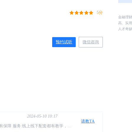
现代企业财务管理成功的前提，只有有了明确合理的财
明确的方向。
5分
金融理
高、实
人才奇
高收入
预约试听
微信咨询
2024-05-10 10:17
请教TA
还是服务都做得很好，而且报了课可以终
宽敞明亮，授课老师专业又有责任心，非
师会不厌其烦地给我们讲解，鼓励我们，
2024-05-10 10:17
请教TA
有保障 服务:线上线下配套都有教学，有
跟进，系统化学习专业知识 价格:价格合