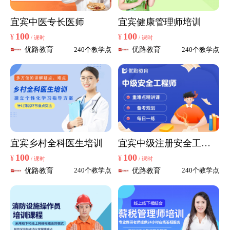
宜宾中医专长医师
宜宾健康管理师培训
100
100
¥
¥
/ 课时
/ 课时
优路教育
优路教育
240个教学点
240个教学点
宜宾乡村全科医生培训
宜宾中级注册安全工程
师
100
100
¥
¥
/ 课时
/ 课时
优路教育
优路教育
240个教学点
240个教学点