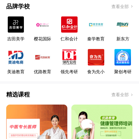
品牌学校
查看全部
吉田美学
樱花国际
仁和会计
秦学教育
新东方
形象设计
日语
教育
艺术学校
美迪教育
优路教育
领先考研
食为先小
聚创考研
吃
精选课程
查看全部