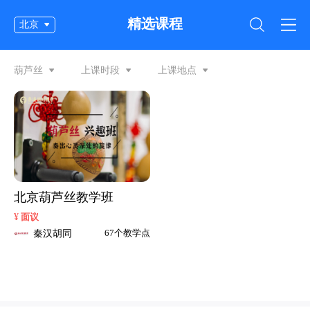
精选课程
北京
葫芦丝
上课时段
上课地点
北京葫芦丝教学班
¥
面议
秦汉胡同
67个教学点