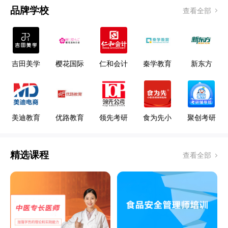
品牌学校
查看全部
吉田美学
樱花国际
仁和会计
秦学教育
新东方
形象设计
日语
教育
艺术学校
美迪教育
优路教育
领先考研
食为先小
聚创考研
吃
精选课程
查看全部