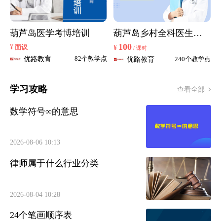
葫芦岛医学考博培训
葫芦岛乡村全科医生培
训
100
¥
面议
¥
/ 课时
优路教育
82个教学点
优路教育
240个教学点
学习攻略
查看全部
数学符号∞的意思
2026-08-06 10:13
律师属于什么行业分类
2026-08-04 10:28
24个笔画顺序表