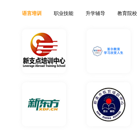
下证书，感谢！
****骨 (****)
2021-12-10 16:18
语言培训
职业技能
升学辅导
教育院校
趁着周末约了老师试听，很专业的师资，还给我
丑*谱 (****)
2021-12-10 16:13
老师上课很认真，是真的能学到知识，上课老师都是来自
倦**生 (****)
2021-12-10 16:10
王老师，你的上课方式十分有趣，也非常有耐心，
第一时间解答，解答时也非常详细，非常感谢老师
路受益匪浅 。
*爱 (****)
2021-12-10 16:07
学习了一段时间感觉非常不错很仔细，最后经过半
寐以求的证书，老师还帮我找到了工作单位，很感
路。。。
相*劫 (****)
2021-12-11 15:26
校区的咨询老师非常专业，给我做了详细的会计学
好，老师非常厉害，不仅可以学到理论，还可以学
用的培训！
**嫁 (****)
2021-12-11 15:24