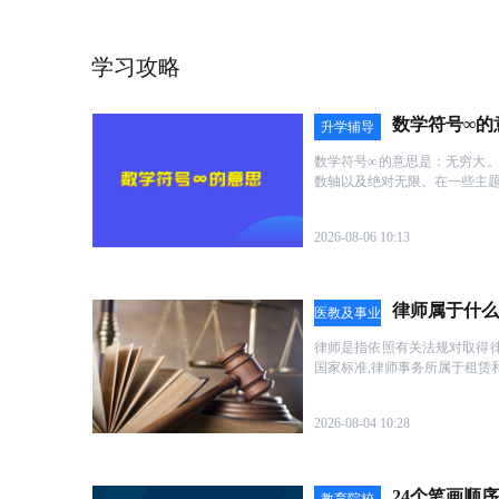
原本抱着试一试的心态报了班，发现这里的老师都
感觉很专业。
学习攻略
****予 (****)
2021-12-11 15:21
安老师我觉得我很幸运，在这个年龄，这个接受新
数学符号∞的
年龄，遇到你，这么一个非常耐心的老师~不厌其烦
升学辅导
蠢的问题，非常感谢！
数学符号∞的意思是：无穷大
长*****花 (****)
2021-12-11 15:19
数轴以及绝对无限。在一些主
为了自己的职业规划,越来越觉得需要提升学历很重
研, 对比了很多家培训机构，也体验了不少课试听,
靠谱。教材很新颖， 素材很全面,老师上课也很生
2026-08-06 10:13
*****爱 (****)
2021-12-11 15:17
不会昏昏欲睡,会继续坚持下去,加油加油!
学习环境很不错，教师宽敞明亮，学习的心情和状
律师属于什么
医教及事业
单位公考
******ら (****)
2021-12-11 15:13
律师是指依照有关法规对取得律
国家标准,律师事务所属于租赁
学了一消的课程，虽然我是零基础，很怕学不会，
能入门的，今年也快报考了，希望接下来的学习和
2026-08-04 10:28
老********) (****)
2021-12-10 16:22
不错，不错！第一次上感觉各方面都很OK，老师很
心！专业度也高，建议大家可以去感受下！
24个笔画顺