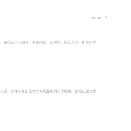
more
类、戴德金－无限群、罗素悖论、超实数、射影几何、扩展的实
业人员。律师事务所是律师开展业务的工作机构。按照行业分类