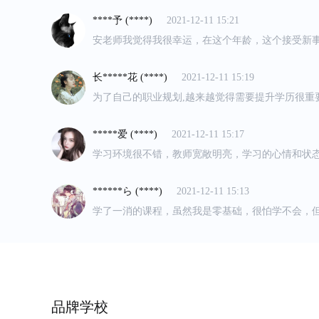
****予 (****)
2021-12-11 15:21
安老师我觉得我很幸运，在这个年龄，这个接受新
年龄，遇到你，这么一个非常耐心的老师~不厌其烦
蠢的问题，非常感谢！
长*****花 (****)
2021-12-11 15:19
为了自己的职业规划,越来越觉得需要提升学历很重
研, 对比了很多家培训机构，也体验了不少课试听,
靠谱。教材很新颖， 素材很全面,老师上课也很生
*****爱 (****)
2021-12-11 15:17
不会昏昏欲睡,会继续坚持下去,加油加油!
学习环境很不错，教师宽敞明亮，学习的心情和状
******ら (****)
2021-12-11 15:13
学了一消的课程，虽然我是零基础，很怕学不会，
能入门的，今年也快报考了，希望接下来的学习和
老********) (****)
2021-12-10 16:22
不错，不错！第一次上感觉各方面都很OK，老师很
心！专业度也高，建议大家可以去感受下！
****ノ (****)
2021-12-10 16:19
品牌学校
在这里报了健康管理师班，老师很负责，解析重点