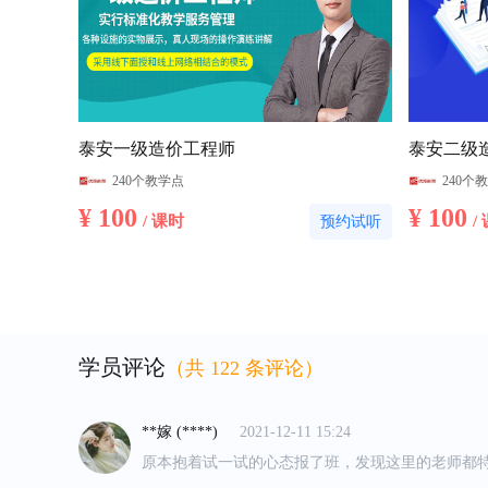
泰安一级造价工程师
泰安二级
240个教学点
240个
¥ 100
¥ 100
/ 课时
/
预约试听
相*劫 (****)
2021-12-11 15:26
校区的咨询老师非常专业，给我做了详细的会计学
学员评论
（共 122 条评论）
好，老师非常厉害，不仅可以学到理论，还可以学
用的培训！
**嫁 (****)
2021-12-11 15:24
原本抱着试一试的心态报了班，发现这里的老师都
感觉很专业。