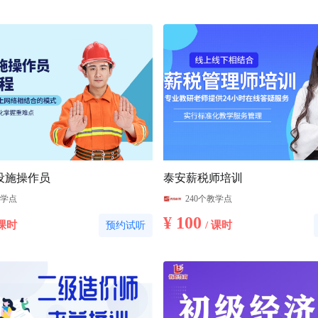
设施操作员
泰安薪税师培训
教学点
240个教学点
¥ 100
 课时
/ 课时
预约试听