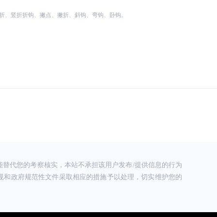
折、竖折折钩、撇点、撇折、斜钩、弯钩、卧钩。
替代您的考察核实，本站不承担该用户发布/提供信息的行为
规和政府规范性文件采取相应的措施予以处理，切实维护您的