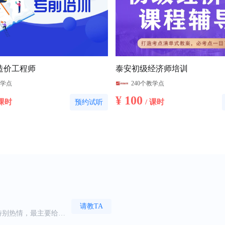
造价工程师
泰安初级经济师培训
教学点
240个教学点
¥ 100
 课时
/ 课时
预约试听
请教TA
习规划，校区的环境
到实操的课程，非常实
请教TA
特别热情，最主要给人