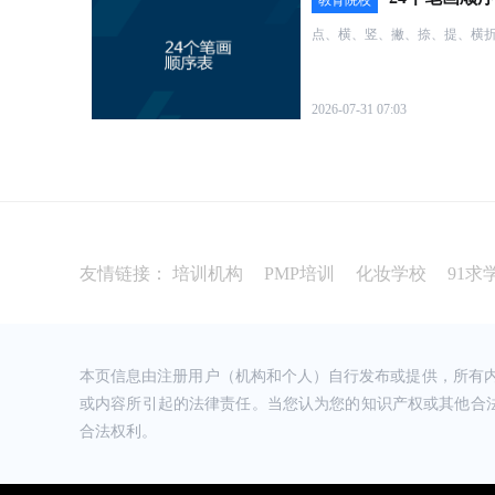
教育院校
****ノ (****)
2021-12-10 16:19
点、横、竖、撇、捺、提、横
在这里报了健康管理师班，老师很负责，解析重点
下证书，感谢！
****骨 (****)
2021-12-10 16:18
2026-07-31 07:03
趁着周末约了老师试听，很专业的师资，还给我
丑*谱 (****)
2021-12-10 16:13
老师上课很认真，是真的能学到知识，上课老师都是来自
友情链接：
培训机构
PMP培训
化妆学校
91求
倦**生 (****)
2021-12-10 16:10
王老师，你的上课方式十分有趣，也非常有耐心，
第一时间解答，解答时也非常详细，非常感谢老师
路受益匪浅 。
*爱 (****)
2021-12-10 16:07
本页信息由注册用户（机构和个人）自行发布或提供，所有
或内容所引起的法律责任。当您认为您的知识产权或其他合
学习了一段时间感觉非常不错很仔细，最后经过半
寐以求的证书，老师还帮我找到了工作单位，很感
合法权利。
路。。。