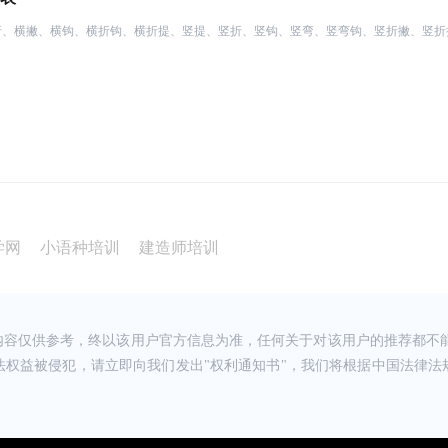
折、横撇、横钩、横折钩、横折提、竖提、竖折、竖钩、竖弯、竖弯钩、竖折撇、竖折
请教TA
、难点及考点，顺利拿
请教TA
做了水平测试！
请教TA
一线的老师......
学网
小语种培训
建造师培训
请教TA
每次群里询问的时候都
不辞辛苦的教学，在优
内容仅供参考，终以该用户官方信息为准，任何关于对该用户的推荐都不能
请教TA
法权益被侵犯，请立即向我们发出"权利通知书"，我们将根据中国法律法
年的努力终于拿到了梦
谢老师，感谢优