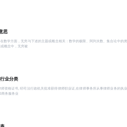
请教TA
特别热情，最主要给人
请教TA
事物缓慢且退化的这个
意思
的回答，各种低级愚
。在数学方面，无穷与下述的主题或概念相关：数学的极限、阿列夫数、集合论中的
请教TA
题或概念中，无穷被
要。下定决心准备考
感觉这家考研机构比较
动，能让我们听进去，
请教TA
态都跟着好起来了呢！
行业分类
师资格证书, 经司法行政机关批准获得律师职业证,在律师事务所从事律师业务的执
请教TA
和商务服务业
但跟着老师学起来还是
考试都会顺利。
请教TA
温柔，教的也很耐
序表