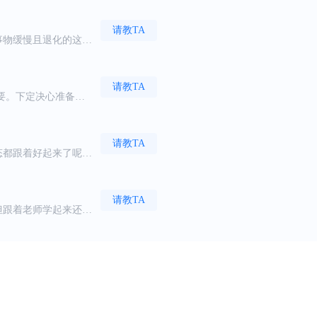
请教TA
事物缓慢且退化的这个
的回答，各种低级愚
请教TA
要。下定决心准备考
感觉这家考研机构比较
动，能让我们听进去，
请教TA
态都跟着好起来了呢！
请教TA
但跟着老师学起来还是
考试都会顺利。
请教TA
温柔，教的也很耐
请教TA
、难点及考点，顺利拿