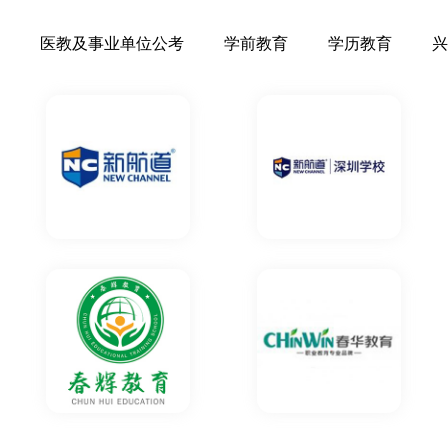
医教及事业单位公考
学前教育
学历教育
兴
请教TA
做了水平测试！
请教TA
一线的老师......
请教TA
每次群里询问的时候都
不辞辛苦的教学，在优
请教TA
年的努力终于拿到了梦
谢老师，感谢优
请教TA
习规划，校区的环境
到实操的课程，非常实