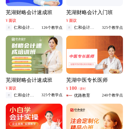
芜湖财略会计速成班
芜湖财略会计入门班
¥
¥
面议
面议
仁和会计教
仁和会计教
126个教学点
325个教学点
育
育
芜湖财略会计速成班
芜湖中医专长医师
100
¥
面议
¥
/ 课时
仁和会计教
325个教学点
优路教育
240个教学点
育