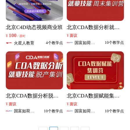
北京C4D动态视频商业班
北京CDA数据分析就业
班
100
¥
¥
面议
/ 课时
国富如荷
10个教学点
火星人教育
4个教学点
CDA
北京CDA数据分析脱产
北京CDA数据赋能集训
班
营
¥
¥
面议
面议
国富如荷
国富如荷
10个教学点
10个教学点
CDA
CDA