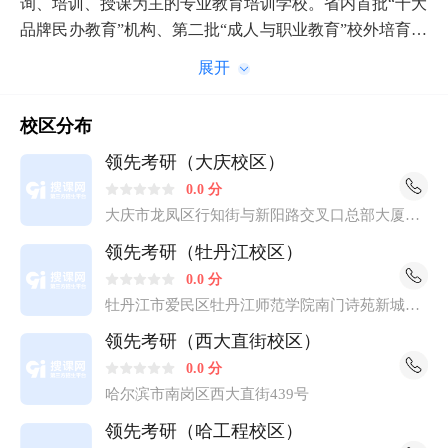
询、培训、授课为主的专业教育培训学校。省内首批“十大
品牌民办教育”机构、第二批“成人与职业教育”校外培育合
作单位。 办学16年以来,学校坚持“坚持融合共生,培养应用
型人才”的办学理念，现已发展为一所以超高通过率为优
势,以服务至上为特色,多项目协调发展的口碑培训学校,先
校区分布
后为社会输送了6万余名高素质人才,为地方经济建设、社
会进步和教育事业发展作出了积极贡献。 学校现有教职工
领先考研（大庆校区）
200余人,95%以上教师具有硕士及以上学历,为学校的教学
0.0 分
打下了坚实的基础。领先目前开设了公务员考试培训、考
大庆市龙凤区行知街与新阳路交叉口总部大厦B
座6层(东油大学5号门对面)
研、四六级、专升本等课程,每年培训学员达3000人左右,
领先考研（牡丹江校区）
成功率达80%以上,并不断创造历史新高。十余年厚重的积
0.0 分
淀和改革创新的新发展给予领先人自信和力量。领先将以
牡丹江市爱民区牡丹江师范学院南门诗苑新城小
更加宽广的视野、更加高远的站位、更加有力的实际行动
区一号楼108门市领先教育
领先考研（西大直街校区）
推进学校的建设。 我校秉承“严格、用心、专业”的办学理
念,在大学生从业领域坚持开垦拓展,并特针对公务员考试
0.0 分
成立了领先公考学院。结合现阶段大学生的就业诉求,量身
哈尔滨市南岗区西大直街439号
打造了专属的学习课程,一站式解决学员备考中所出现的所
领先考研（哈工程校区）
有困扰,全力将公考教学与服务做到极致。 开设课程：公