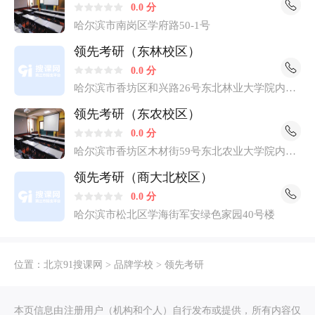
0.0 分
大直街校区) 哈尔滨市南岗区西大直街439号 14. 领先公考
哈尔滨市南岗区学府路50-1号
(牡丹江校区) 牡丹江市爱民区牡丹江师范学院南门诗苑新
城小区一号楼108门市领先教育 15. 领先公考(大庆校区) 大
领先考研（东林校区）
庆市龙凤区行知街与新阳路交叉口总部大厦B座6层(东油
0.0 分
大学5号门对面)
哈尔滨市香坊区和兴路26号东北林业大学院内专
家公寓后身
领先考研（东农校区）
0.0 分
哈尔滨市香坊区木材街59号东北农业大学院内邮
政银行旁
领先考研（商大北校区）
0.0 分
哈尔滨市松北区学海街军安绿色家园40号楼
位置：
北京91搜课网
>
品牌学校
>
领先考研
本页信息由注册用户（机构和个人）自行发布或提供，所有内容仅