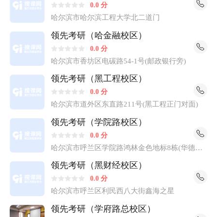
0.0 分
务员|特岗教师|三支一扶|选调生|军队文职|事业单位|银行招
哈尔滨市哈尔滨工程大学北二道门
录|大学生村官等课程辅导。 领先公考黑龙江15所校区位
领先考研（哈金融校区）
置： 1. 领先公考(学府路总校区) 哈尔滨市南岗区学府路50-
0.0 分
1号 2. 领先公考(东林校区) 哈尔滨市香坊区和兴路26号东
哈尔滨市香坊区电碳路54-1号(邮政银行旁)
北林业大学院内专家公寓后身 3. 领先公考(东农校区) 哈尔
滨市香坊区木材街59号东北农业大学院内邮政银行旁 4. 领
领先考研（黑工程校区）
先公考(商大北校区) 哈尔滨市松北区学海街军安绿色家园
0.0 分
40号楼 5. 领先公考(师大北校区) 哈尔滨市呼兰区礼记路哈
哈尔滨市道外区东直路211号(黑工程正门对面)
师大家属楼6号楼1单元102室 6. 领先公考(黑科技校区) 哈
领先考研（学院路校区）
尔滨市松北区糖厂街1号1层7门商服 7. 领先公考(黑财经校
0.0 分
区) 哈尔滨市呼兰区利民西八大街鑫海之星 8. 领先公考(学
哈尔滨市呼兰区学院路鸿林金色地标8栋(华德学
院路校区) 哈尔滨市呼兰区学院路鸿林金色地标8栋(华德学
院旁)
院旁) 9. 领先公考(黑工程校区) 哈尔滨市道外区东直路211
领先考研（黑财经校区）
号(黑工程正门对面) 10. 领先公考(哈金融校区) 哈尔滨市香
0.0 分
坊区电碳路54-1号(邮政银行旁)? 11. 领先公考(寄宿集训校
哈尔滨市呼兰区利民西八大街鑫海之星
区) 哈尔滨市道里区群力四方台大道 12. 领先公考(哈工程
领先考研（学府路总校区）
校区) 哈尔滨市哈尔滨工程大学北二道门? 13. 领先公考(西