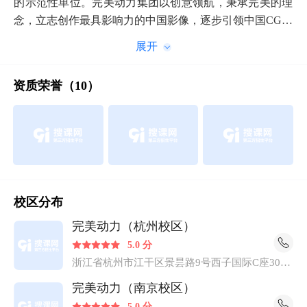
的示范性单位。完美动力集团以创意领航，秉承完美的理
念，立志创作最具影响力的中国影像，逐步引领中国CG教
育行业新格局。 完美动力多次荣获全国权威机构颁发的各
项教育类大奖，被业内誉为CG人才培养基地。完美动力教
育的讲师均在制作公司具有多年以上的制作经验及丰富的
资质荣誉（10）
授课经验，热心于CG教育领域，多数讲师亲自编写过诸多
教材 。以大量的成功案例向社会提供专业CG类培训，更
致力于打造中国CG人才，以保证教学质量为培训的基本立
足点，为学员提供CG职业教育。
校区分布
完美动力（杭州校区）
5.0 分
浙江省杭州市江干区景昙路9号西子国际C座3004
室
完美动力（南京校区）
5.0 分