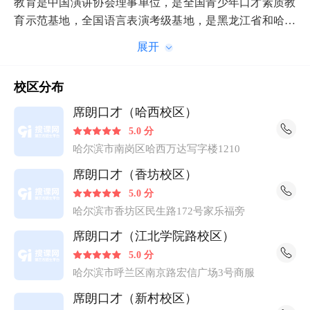
教育是中国演讲协会理事单位，是全国青少年口才素质教
育示范基地，全国语言表演考级基地，是黑龙江省和哈尔
滨电视台少儿频道节目选拔基地，【中国小记者站】小记
者培训基地，哈尔滨市教育局民办教育先进集体，多年来
打造了一批专业化的教师队伍，研发了完整的教学体系，
校区分布
即从幼儿口才，少儿口才到青少年口才，大学生口才及成
人口才培训系统，其科学的管理模式和先进的教学方法，
席朗口才（哈西校区）
已成为全国口才培训的教育品牌。十多年来培训了数万人
5.0 分
的演讲口才能力，改变了他们的命运，成就了他们的梦
哈尔滨市南岗区哈西万达写字楼1210
想。
席朗口才（香坊校区）
5.0 分
哈尔滨市香坊区民生路172号家乐福旁
席朗口才（江北学院路校区）
5.0 分
哈尔滨市呼兰区南京路宏信广场3号商服
席朗口才（新村校区）