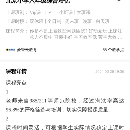
北京小学六年级综合培优
上课班制：
Vip课
1 V 1
小班课
大班课
上课时段：
双休班
全日制
周末班
晚班
白天班
课程简介：
你是不是正被这些问题困扰? 好动爱玩 上课注
意力不集中 习惯不好 学习效率低 苦学无效 学
习兴趣下降 严重偏科 一科突出，其他平平 基
础薄弱 学习没信心 粗心大意 考分总不高
55 个教学点
爱管云教育
课程详情
2024-06-20 19:56
课程亮点
1．
老师来自985/211等师范院校，经过淘汰率高达
96.8%的严格筛选与培训，切实保障授课质量。
2．
课程时间灵活，可根据学生实际情况确定上课时