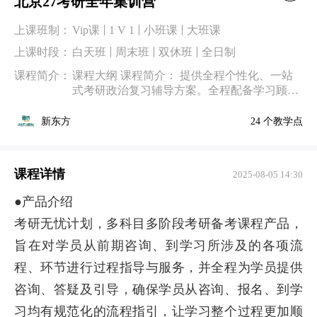
北京27考研全年集训营
上课班制：
Vip课
1 V 1
小班课
大班课
上课时段：
白天班
周末班
双休班
全日制
课程简介：
课程大纲 课程简介： 提供全程个性化、一站
式考研政治复习辅导方案。全程配备学习顾问
对学员进行复习规划指导。服务内容包括：政
治全年规划、精细学习计划、学习资料、精品
24 个教学点
新东方
课程、阶段测评、跟踪答疑等。全程学习效
课程详情
2025-08-05 14:30
●产品介绍
考研无忧计划，多科目多阶段考研备考课程产品，
旨在对学员从前期咨询、到学习所涉及的各项流
程、环节进行过程指导与服务，并全程为学员提供
咨询、答疑及引导，确保学员从咨询、报名、到学
习均有规范化的流程指引，让学习整个过程更加顺