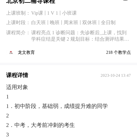
北京初二辅导课程
上课班制：
Vip课
1 V 1
小班课
上课时段：
白天班
晚班
周末班
双休班
全日制
课程简介：
课程亮点 1 诊断问题：先诊断后_上课，找到
学科症结是关键 2 规划目标：结合测评结果，
分数差距制定阶段性提升目标 3 定制方案：根
据提升目标，学科弱项制定专属学习方案
218 个教学点
龙文教育
课程详情
2023-10-24 13:47
适用对象
1
1．初中阶段，基础弱，成绩提升难的同学
2
2．中考，大考前冲刺的考生
3