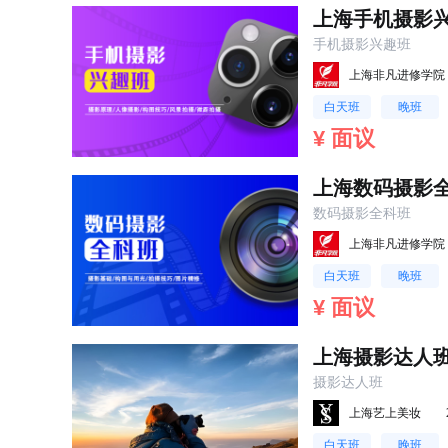
上海手机摄影
手机摄影兴趣班
上海非凡进修学院
白天班
晚班
¥ 面议
上海数码摄影
数码摄影全科班
上海非凡进修学院
白天班
晚班
¥ 面议
上海摄影达人
摄影达人班
上海艺上美妆
白天班
晚班