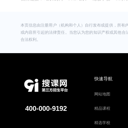
余*兮 (****)
我觉得实操都是工作中能够用到的，老师上课通俗易
受:校区环境干净整洁，学习氛围很融洽 物流:满意
本页信息由注册用户（机构和个人）自行发布或提供，所有
战*罪 (****)
或内容所引起的法律责任。当您认为您的知识产权或其他合
价格也实惠，性价比超高 服务:校区所有老师都很
合法权利。
我学习起来很松气，学习氛围很好的
春**杏 (****)
符老师讲的实操课讲的太好了，我一个小白都听
的同学不要担心，只要每节课认真学很快的时间
风**上 (****)
快速导航
朋友推荐的，说仁和是会计培训的老品牌，不管
身免费学习。来校区了解之后发现确实是这样的
常热情，经常关心我。我是零基础，刚开始听课
网站地图
枫* (****)
感谢仁和的老师。
质量:课程多，可以上课的时间很灵活，老师师资和
400-000-9192
精品课程
问题找校区老师都会及时回复 感受:总体感受很好
理，同类型培训机构价位差不多，服务很好就坚
幼******鬼 (****)
精选学校