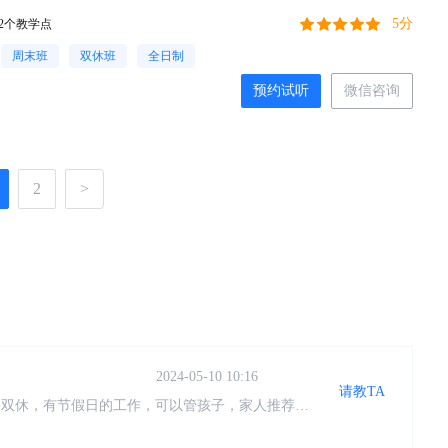
5分
2个教学点
周末班
双休班
全日制
预约试听
微信咨询
2
>
2024-05-10 10:17
请教TA
是教学质量还是服务都做得很好，而且报了课可以终
，校区环境宽敞明亮，授课老师专业又有责任心，非
有点懵，老师会不厌其烦地给我们讲解，鼓励我们，
2024-05-10 10:17
请教TA
团队都很有保障 服务:线上线下配套都有教学，有
，准备继续跟进，系统化学习专业知识 价格:价格合
持在这里了，又很方便
2024-05-10 10:16
请教TA
个双休，有节假日的工作，可以管孩子，家人推荐学
来了仁和会计，已经学习几周了，确实不错，老师也
2024-05-10 10:16