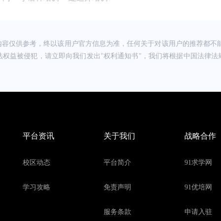
2024-05-10 10:15
请教TA
懂，挺好的 服务:前台老师很热情，很有耐心 感
 价格:满意
内容仅供参考，终以该用户官方信息为准，任何关于对该用户的推荐都不能
2024-05-10 10:15
法权益被侵犯，请立即向我们发出"权利通知书"，我们将根据中国法律法
请教TA
负责任，我是零基础的，老师讲的通俗易懂的 感受:
2024-05-10 10:15
请教TA
的懂，老师举例讲的很好，很容易懂，所以没有基础
就学会了
2024-05-10 10:17
平台资讯
关于我们
战略合作
请教TA
是教学质量还是服务都做得很好，而且报了课可以终
，校区环境宽敞明亮，授课老师专业又有责任心，非
有点懵，老师会不厌其烦地给我们讲解，鼓励我们，
校区动态
平台简介
91求学网
2024-05-10 10:17
请教TA
团队都很有保障 服务:线上线下配套都有教学，有
学习攻略
免责声明
91优培网
，准备继续跟进，系统化学习专业知识 价格:价格合
持在这里了，又很方便
2024-05-10 10:16
服务条款
申请入驻
请教TA