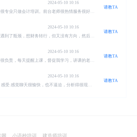
请教TA
。很专业只做会计培训。前台老师很热情服务很好。
一遍没听懂，还可以在来听。对于我们没有基础的特
2024-05-10 10:16
请教TA
业遇到了瓶颈，想财务转行，但又没有方向，然后偶
对财务有了一个新的认识。感谢仁和让我有了方向
2024-05-10 10:16
请教TA
师很负责，每天提醒上课，督促我学习，讲课的老师
已经就业了，希望自己能早点学完找到工作！
2024-05-10 10:16
请教TA
错 感受:感觉聊天很愉快，也不逼迫，分析得很现实
达到效果我觉得还是很值得
2024-05-10 10:16
请教TA
挺温馨，授课老师讲的通俗易懂，会通过案例来让我
整体还是比较专业的。
2024-05-10 10:16
请教TA
，考过会计证，现在重新抓起学习，系统性过一下实
去找工作，加油加油。
学网
小语种培训
建造师培训