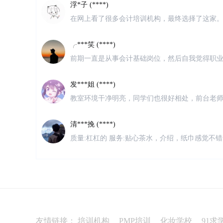
在网上看了很多会计培训机构，最终选择了这家
老师也很专业，听不懂老师都会耐心的解答。第
别好。
╭***笑 (****)
前期一直是从事会计基础岗位，然后自我觉得职
然的机会听了一次仁和会计的体验课，瞬间觉得
发***姐 (****)
教室环境干净明亮，同学们也很好相处，前台老
很有耐心，零基础小白也完全听得懂，很多学姐
清***挽 (****)
质量:杠杠的 服务:贴心茶水，介绍，纸巾感觉不
透彻 价格:价格还是稍微贵些的，但是只要能够
枕*****醒 (****)
预约了一节实操试听课，校区有点旧，但布置的
们理解，不枯燥，听说他们还有推荐就业服务，
萌* (****)
现是两个娃儿的宝妈，以前几年前做过内账会计
战课，打算今年去考中级，然后等娃儿大点了出
友情链接：
培训机构
PMP培训
化妆学校
91求