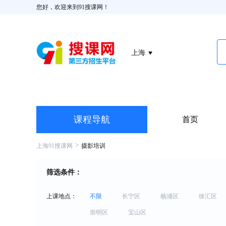
您好，欢迎来到91搜课网！
上海
课程导航
首页
>
上海91搜课网
摄影培训
筛选条件：
上课地点：
不限
长宁区
杨浦区
徐汇区
崇明区
宝山区