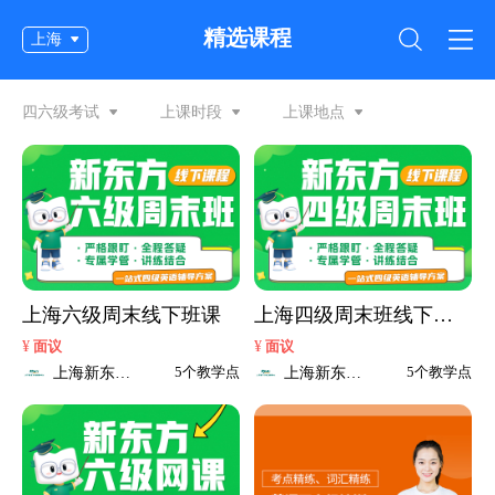
精选课程
上海
四六级考试
上课时段
上课地点
上海六级周末线下班课
上海四级周末班线下班
课
¥
¥
面议
面议
上海新东方
上海新东方
5个教学点
5个教学点
考研
考研