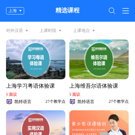
精选课程
上海
对外汉语
上课时段
上课地点
上海学习粤语体验课
上海维吾尔语体验课
¥
¥
面议
面议
凯特语言
凯特语言
27个教学点
27个教学点