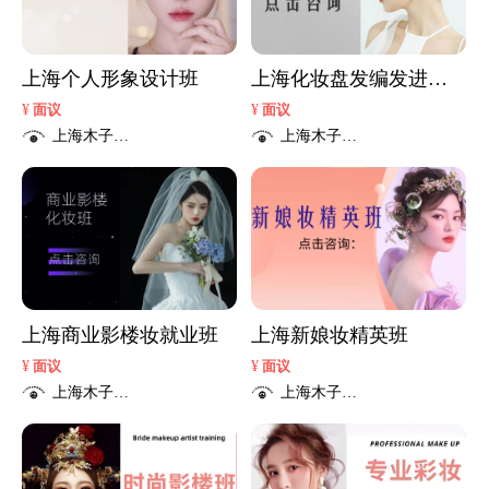
上海个人形象设计班
上海化妆盘发编发进修
班
¥
¥
面议
面议
上海木子彩
上海木子彩
妆职业培训
妆职业培训
学校
学校
上海商业影楼妆就业班
上海新娘妆精英班
¥
¥
面议
面议
上海木子彩
上海木子彩
妆职业培训
妆职业培训
学校
学校