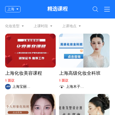
精选课程
上海
化妆造型
上课时段
上课地点
上海化妆美容课程
上海高级化妆全科班
¥
¥
面议
面议
上海宝丽职
上海木子彩
业培训学校
妆职业培训
学校