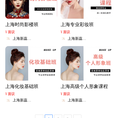
上海时尚影楼班
上海专业彩妆班
¥
¥
面议
面议
上海新蕊化
上海新蕊化
妆品
妆品
上海化妆基础班
上海高级个人形象课程
¥
¥
面议
面议
上海新蕊化
上海新蕊化
妆品
妆品