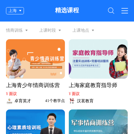
精选课程
上海
情商训练
上课时段
上课地点
上海青少年情商训练营
上海家庭教育指导师
¥
¥
面议
面议
卓育英才
汉茗教育
41个教学点