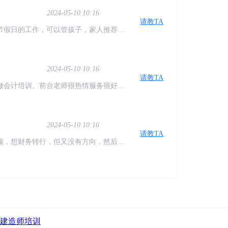
2024-05-10 10:16
请教TA
节假日的工作，可以管孩子，家人推荐学
计，已经学习几周了，确实不错，老师也
2024-05-10 10:16
请教TA
做会计培训。前台老师很热情服务很好。
，还可以在来听。对于我们没有基础的特
2024-05-10 10:16
请教TA
颈，想财务转行，但又没有方向，然后偶
一个新的认识。感谢仁和让我有了方向
2024-05-10 10:16
请教TA
每天提醒上课，督促我学习，讲课的老师
，希望自己能早点学完找到工作！
建造师培训