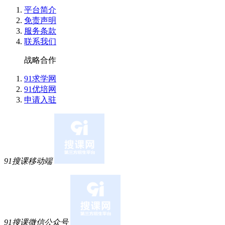
平台简介
价格也实惠，性价比超高 服务:校区所有老师都很负责任，我
免责声明
我学习起来很松气，学习氛围很好的
服务条款
联系我们
春**杏 (****)
战略合作
符老师讲的实操课讲的太好了，我一个小白都听的懂，老师
91求学网
的同学不要担心，只要每节课认真学很快的时间就学会了
91优培网
申请入驻
风**上 (****)
朋友推荐的，说仁和是会计培训的老品牌，不管是教学质量
身免费学习。来校区了解之后发现确实是这样的，校区环境
常热情，经常关心我。我是零基础，刚开始听课有点懵，老
感谢仁和的老师。
91搜课移动端
枫* (****)
质量:课程多，可以上课的时间很灵活，老师师资和团队都很
问题找校区老师都会及时回复 感受:总体感受很好，准备继续
理，同类型培训机构价位差不多，服务很好就坚持在这里了
幼******鬼 (****)
91搜课微信公众号