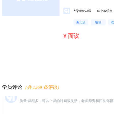
授课的教学欧式，
上海秦汉胡同
67个教学点
白天班
晚班
双
¥ 面议
风**上 (****)
朋友推荐的，说仁和是会计培训的老品牌，不管是教学质量
身免费学习。来校区了解之后发现确实是这样的，校区环境
常热情，经常关心我。我是零基础，刚开始听课有点懵，老
感谢仁和的老师。
学员评论
（共 1369 条评论）
枫* (****)
质量:课程多，可以上课的时间很灵活，老师师资和团队都很
问题找校区老师都会及时回复 感受:总体感受很好，准备继续
理，同类型培训机构价位差不多，服务很好就坚持在这里了