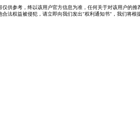
2024-05-10 10:16
请教TA
容仅供参考，终以该用户官方信息为准，任何关于对该用户的推荐
感觉聊天很愉快，也不逼迫，分析得很现实
他合法权益被侵犯，请立即向我们发出"权利通知书"，我们将根
觉得还是很值得
2024-05-10 10:16
请教TA
课老师讲的通俗易懂，会通过案例来让我
较专业的。
2024-05-10 10:16
请教TA
证，现在重新抓起学习，系统性过一下实
加油加油。
2024-05-10 10:15
请教TA
的 服务:前台老师很热情，很有耐心 感
2024-05-10 10:15