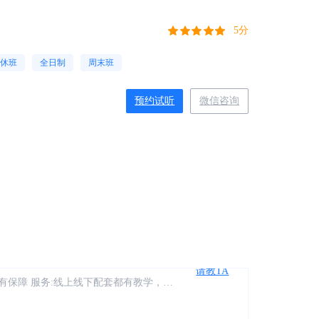
5分
休班
全日制
周末班
预约试听
微信咨询
2024-05-10 10:17
请教TA
还是服务都做得很好，而且报了课可以终
宽敞明亮，授课老师专业又有责任心，非
师会不厌其烦地给我们讲解，鼓励我们，
2024-05-10 10:17
请教TA
有保障 服务:线上线下配套都有教学，有
跟进，系统化学习专业知识 价格:价格合
，又很方便