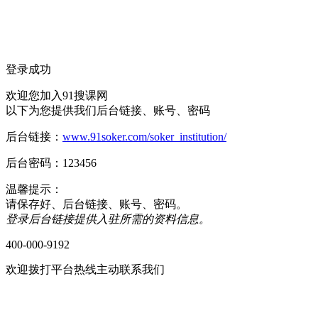
质量:杠杠的 服务:贴心茶水，介绍，纸巾感觉不错 感受:
透彻 价格:价格还是稍微贵些的，但是只要能够达到效果我
枕*****醒 (****)
登录成功
预约了一节实操试听课，校区有点旧，但布置的挺温馨，授
欢迎您加入91搜课网
们理解，不枯燥，听说他们还有推荐就业服务，整体还是比
以下为您提供我们后台链接、账号、密码
后台链接：
www.91soker.com/soker_institution/
萌* (****)
后台密码：123456
现是两个娃儿的宝妈，以前几年前做过内账会计，考过会计
战课，打算今年去考中级，然后等娃儿大点了出去找工作，
温馨提示：
请保存好、后台链接、账号、密码。
登录后台链接提供入驻所需的资料信息。
余*兮 (****)
400-000-9192
我觉得实操都是工作中能够用到的，老师上课通俗易懂，挺好
受:校区环境干净整洁，学习氛围很融洽 物流:满意 价格:满意
欢迎拨打平台热线主动联系我们
战*罪 (****)