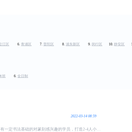
松江区
青浦区
普陀区
浦东新区
闵行区
静安区
休班
全日制
2022-03-14 08:59
有一定书法基础的对篆刻感兴趣的学员，打造2-4人小班