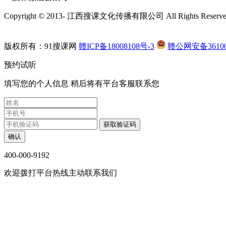
我是做设计的，经常加班，孩子也大了，就想找个双休，有
Copyright © 2013-
江西搜课文化传播有限公司 All Rights Reserve
习会计，就在网上搜索了会计培训，第一家就出来了仁和会
很负责
版权所有：91搜课网
赣ICP备18008108号-3
赣公网安备361002
浮*子 (****)
预约试听
在网上看了很多会计培训机构，最终选择了这家。很专业只
老师也很专业，听不懂老师都会耐心的解答。第一遍没听懂
填写您的个人信息 稍后将有平台客服联系您
别好。
╭***笑 (****)
前期一直是从事会计基础岗位，然后自我觉得职业遇到了瓶
然的机会听了一次仁和会计的体验课，瞬间觉得对财务有了
确认
400-000-9192
发***姐 (****)
欢迎拨打平台热线主动联系我们
教室环境干净明亮，同学们也很好相处，前台老师很负责，
很有耐心，零基础小白也完全听得懂，很多学姐已经就业了
清***挽 (****)