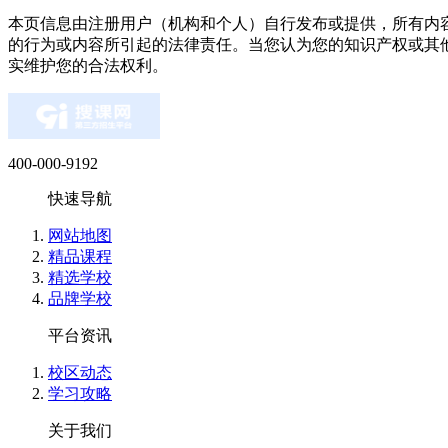
清***挽 (****)
本页信息由注册用户（机构和个人）自行发布或提供，所有内
质量:杠杠的 服务:贴心茶水，介绍，纸巾感觉不错 感受:
的行为或内容所引起的法律责任。当您认为您的知识产权或其
透彻 价格:价格还是稍微贵些的，但是只要能够达到效果我
实维护您的合法权利。
枕*****醒 (****)
预约了一节实操试听课，校区有点旧，但布置的挺温馨，授
400-000-9192
们理解，不枯燥，听说他们还有推荐就业服务，整体还是比
快速导航
萌* (****)
网站地图
精品课程
现是两个娃儿的宝妈，以前几年前做过内账会计，考过会计
战课，打算今年去考中级，然后等娃儿大点了出去找工作，
精选学校
品牌学校
平台资讯
余*兮 (****)
我觉得实操都是工作中能够用到的，老师上课通俗易懂，挺好
校区动态
受:校区环境干净整洁，学习氛围很融洽 物流:满意 价格:满意
学习攻略
关于我们
战*罪 (****)