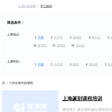
>
上海91搜课网
手工制作
筛选条件：
上课地点：
不限
长宁区
杨浦区
徐汇区
奉贤区
崇明区
宝山区
上课时段：
不限
白天班
晚班
周末班
双
共
1
个符合条件的课程
上海篆刻课程培训
课程简介 秦汉胡同篆刻课程适合