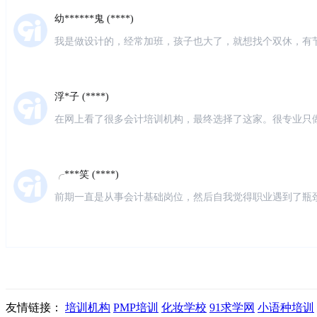
幼******鬼 (****)
我是做设计的，经常加班，孩子也大了，就想找个双休，有
习会计，就在网上搜索了会计培训，第一家就出来了仁和会
很负责
浮*子 (****)
在网上看了很多会计培训机构，最终选择了这家。很专业只
老师也很专业，听不懂老师都会耐心的解答。第一遍没听懂
别好。
╭***笑 (****)
前期一直是从事会计基础岗位，然后自我觉得职业遇到了瓶
然的机会听了一次仁和会计的体验课，瞬间觉得对财务有了
发***姐 (****)
教室环境干净明亮，同学们也很好相处，前台老师很负责，
很有耐心，零基础小白也完全听得懂，很多学姐已经就业了
友情链接：
培训机构
PMP培训
化妆学校
91求学网
小语种培训