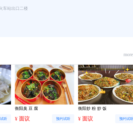
火车站出口二楼
more
衡阳臭 豆 腐
衡阳炒 粉 炒 饭
¥ 面议
¥ 面议
试听
预约试听
预约试