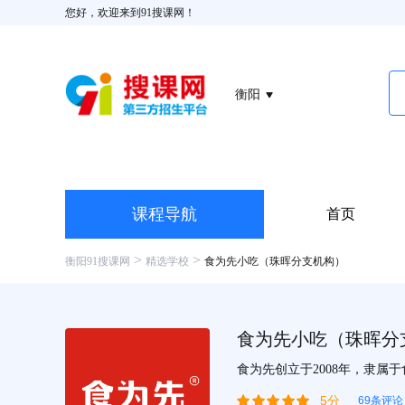
您好，欢迎来到91搜课网！
衡阳
课程导航
首页
>
>
衡阳91搜课网
精选学校
食为先小吃（珠晖分支机构）
食为先小吃（珠晖分
食为先创立于2008年，隶属
吃实训连锁机构。…
5分
69条评论