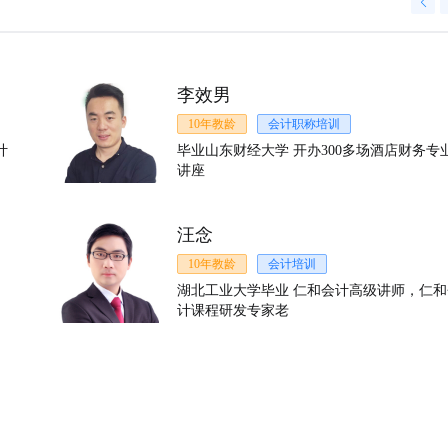
李效男
10年教龄
会计职称培训
计
毕业山东财经大学 开办300多场酒店财务专业
讲座
2021-12-09 15:48
汪念
请教TA
学很细心，自己在那亲自动手操作，而且都是包学会为止，售
10年教龄
会计培训
有机会大家可以去看一看。
湖北工业大学毕业 仁和会计高级讲师，仁和会
2021-12-09 15:47
计课程研发专家老
请教TA
如果想学小吃制作，可以去看一下。
2021-12-09 15:44
请教TA
开业半年，每天生意都很好，建议想学面食的就找食为先，绝