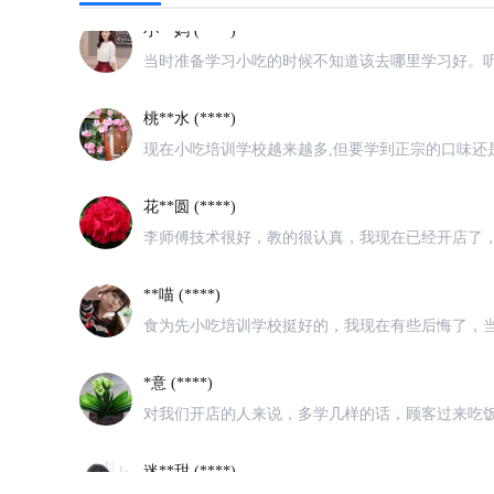
小**妈 (****)
当时准备学习小吃的时候不知道该去哪里学习好。
桃**水 (****)
现在小吃培训学校越来越多,但要学到正宗的口味还
学习,经过几天的学习，师傅手把手的教我，真正学
花**圆 (****)
李师傅技术很好，教的很认真，我现在已经开店了
**喵 (****)
食为先小吃培训学校挺好的，我现在有些后悔了，
多学几项，那时果断多学几项就好了。
*意 (****)
对我们开店的人来说，多学几样的话，顾客过来吃
味和服务都比较好，挺好。
迷**甜 (****)
开始对学校的一切都很质疑，自来到学校考察，客