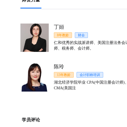
丁姮
8年教龄
财会
仁和优秀的实战派讲师、美国注册法务会
师、税务师、会计师。
姹**红 (****)
陈玲
我有很多朋友在那学习，他们都说很不错，老师教
13年教龄
会计职称培训
后服务也很好，还会教些开店知识。总体很不错，
湖北经济学院毕业 CPA(中国注册会计师)、
湾* (****)
CMA(美国注
我去过，食为先服务态度挺好的，口味也很正宗。
禾* (****)
食为先小吃培训学校的菠菜面太好吃了，我的店才
学员评论
对好吃。