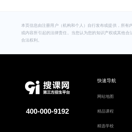
己的想法是一样的，我就学了，现在店也开起来了
恭**财 (****)
超赞的，食为先小吃培训学校服务好，味道好，老
本页信息由注册用户（机构和个人）自行发布或提供，所有
或内容所引起的法律责任。当您认为您的知识产权或其他合
***北 (****)
合法权利。
我是今年年初去食为先小吃培训学校学习了凉皮肉夹
非常感谢食为先小吃培训学校！
******里 (****)
我在这边学的酸辣粉，技术不错，很实用，现在在家
父从事餐饮行业几十年，有丰富的餐饮密方， 还有
开店，生意很好，顾客多说我的味道好，谢谢食为
快速导航
姹**红 (****)
我有很多朋友在那学习，他们都说很不错，老师教
网站地图
后服务也很好，还会教些开店知识。总体很不错，
湾* (****)
400-000-9192
精品课程
我去过，食为先服务态度挺好的，口味也很正宗。
精选学校
禾* (****)