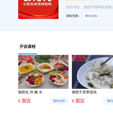
校区地址：衡阳市珠晖区衡阳
课程范围：
餐饮技能
开设课程
衡阳化 州 糖 水
衡阳千里香馄饨
¥ 面议
¥ 面议
预约试听
预约